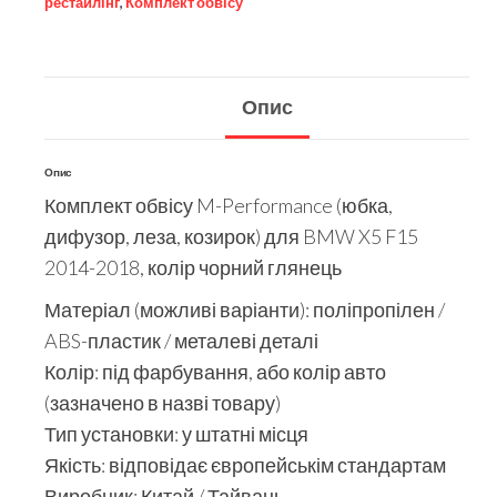
рестайлінг
,
Комплект обвісу
Опис
Опис
Комплект обвісу M-Performance (юбка,
дифузор, леза, козирок) для BMW X5 F15
2014-2018, колір чорний глянець
Матеріал (можливі варіанти): поліпропілен /
ABS-пластик / металеві деталі
Колір: під фарбування, або колір авто
(зазначено в назві товару)
Тип установки: у штатні місця
Якість: відповідає європейськім стандартам
Виробник: Китай / Тайвань