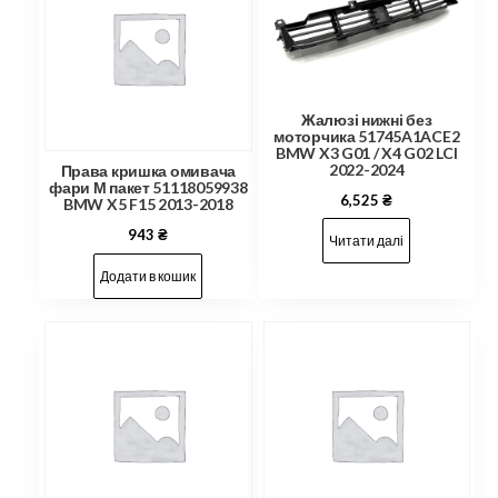
Жалюзі нижні без
моторчика 51745A1ACE2
BMW X3 G01 / X4 G02 LCI
2022-2024
Права кришка омивача
фари М пакет 51118059938
6,525
₴
BMW X5 F15 2013-2018
943
₴
Читати далі
Додати в кошик