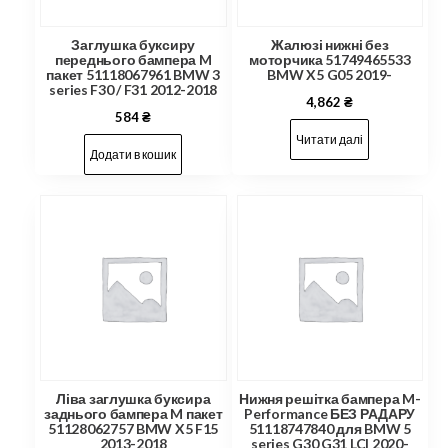
Заглушка буксиру
Жалюзі нижні без
переднього бампера M
моторчика 51749465533
пакет 51118067961 BMW 3
BMW X5 G05 2019-
series F30 / F31 2012-2018
4,862
₴
584
₴
Читати далі
Додати в кошик
Ліва заглушка буксира
Нижня решітка бампера M-
заднього бампера M пакет
Performance БЕЗ РАДАРУ
51128062757 BMW X5 F15
51118747840 для BMW 5
2013-2018
series G30 G31 LCI 2020-