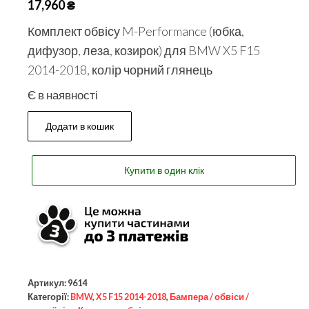
17,960
₴
Комплект обвісу M-Performance (юбка,
дифузор, леза, козирок) для BMW X5 F15
2014-2018, колір чорний глянець
Є в наявності
Додати в кошик
Купити в один клік
Артикул:
9614
Категорії:
BMW
,
X5 F15 2014-2018
,
Бампера / обвіси /