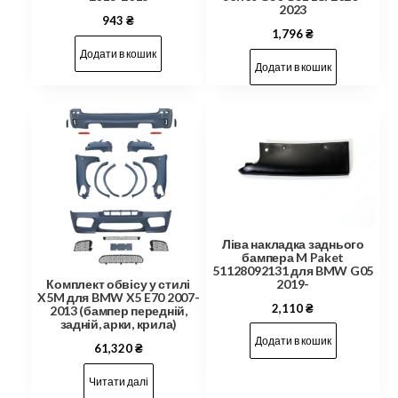
2023
943
₴
1,796
₴
Додати в кошик
Додати в кошик
Ліва накладка заднього
бампера M Paket
51128092131 для BMW G05
2019-
Комплект обвісу у стилі
X5M для BMW X5 E70 2007-
2,110
₴
2013 (бампер передній,
задній, арки, крила)
Додати в кошик
61,320
₴
Читати далі