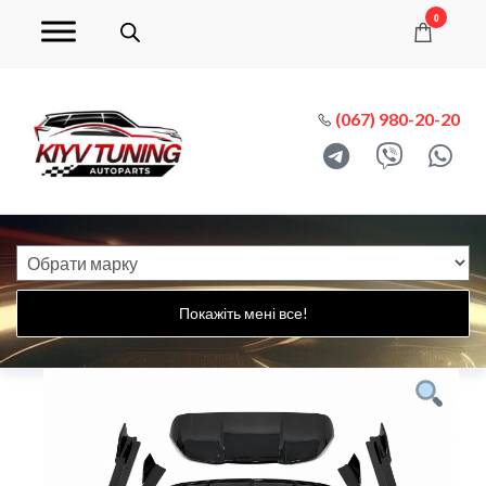
0
(067) 980-20-20
Покажіть мені все!