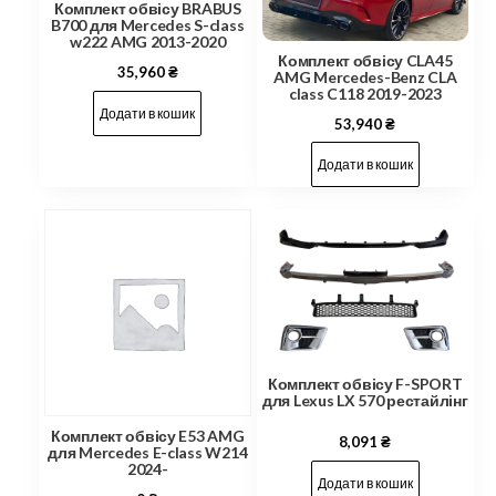
Комплект обвісу BRABUS
B700 для Mercedes S-class
w222 AMG 2013-2020
Комплект обвісу CLA45
35,960
₴
AMG Mercedes-Benz CLA
class C118 2019-2023
Додати в кошик
53,940
₴
Додати в кошик
Комплект обвісу F-SPORT
для Lexus LX 570 рестайлінг
Комплект обвісу E53 AMG
8,091
₴
для Mercedes E-class W214
2024-
Додати в кошик