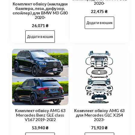
2020-
Комплект обвісу (накладки
бампера, леза, дифузор,
22,475
₴
спойлер) для BMW M3 G80
2020-
Додати в кошик
26,071
₴
Додати в кошик
Комплект обвісу AMG 63
Комплект обвісу AMG 63
Mercedes Benz GLE class
для Mercedes GLC X254
V167 2019-2022
2023-
53,940
₴
71,920
₴