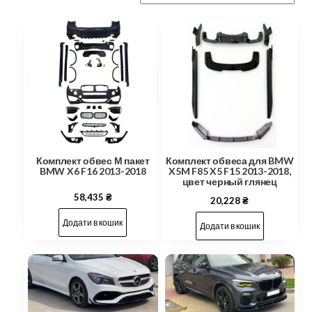
Комплект обвес М пакет
Комплект обвеса для BMW
BMW X6 F16 2013-2018
X5M F85 X5 F15 2013-2018,
цвет черный глянец
58,435
₴
20,228
₴
Додати в кошик
Додати в кошик