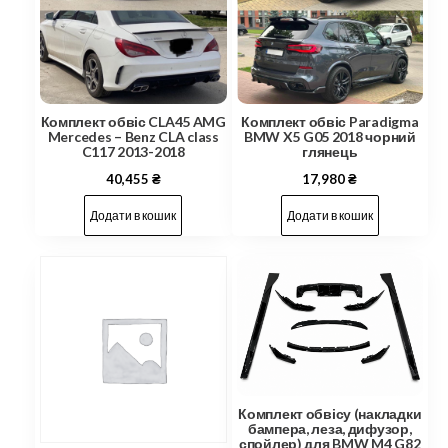
Комплект обвіс CLA45 AMG
Комплект обвіс Paradigma
Mercedes – Benz CLA class
BMW X5 G05 2018 чорний
C117 2013-2018
глянець
40,455
₴
17,980
₴
Додати в кошик
Додати в кошик
Комплект обвісу (накладки
бампера, леза, дифузор,
спойлер) для BMW M4 G82