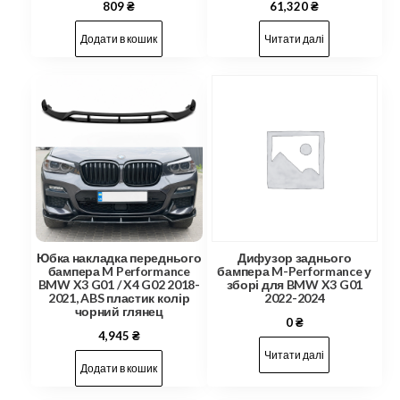
809
₴
61,320
₴
Додати в кошик
Читати далі
Юбка накладка переднього
Дифузор заднього
бампера M Performance
бампера M-Performance у
BMW X3 G01 / X4 G02 2018-
зборі для BMW X3 G01
2021, ABS пластик колір
2022-2024
чорний глянец
0
₴
4,945
₴
Читати далі
Додати в кошик