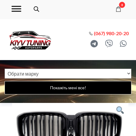
0
(067) 980-20-20
Покажіть мені все!