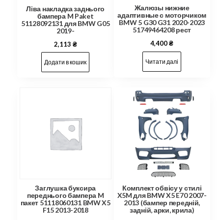
Жалюзы нижние
Ліва накладка заднього
адаптивные с моторчиком
бампера M Paket
BMW 5 G30 G31 2020-2023
51128092131 для BMW G05
51749464208 рест
2019-
4,400
₴
2,113
₴
Читати далі
Додати в кошик
Заглушка буксира
Комплект обвісу у стилі
переднього бампера M
X5M для BMW X5 E70 2007-
пакет 51118060131 BMW X5
2013 (бампер передній,
F15 2013-2018
задній, арки, крила)