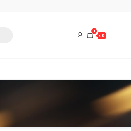
0
0 ₴