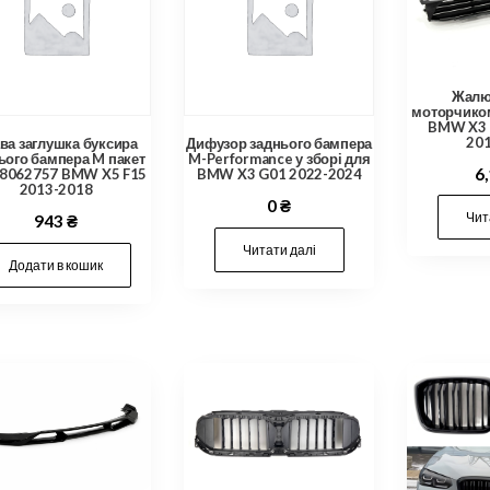
Жалюз
моторчико
BMW X3 
20
ва заглушка буксира
Дифузор заднього бампера
ього бампера M пакет
M-Performance у зборі для
6
8062757 BMW X5 F15
BMW X3 G01 2022-2024
2013-2018
0
₴
Чит
943
₴
Читати далі
Додати в кошик