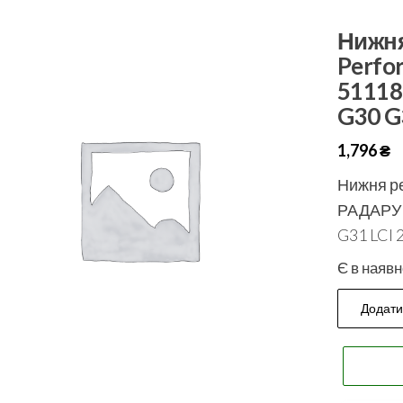
Нижня
Perfo
51118
G30 G
1,796
₴
Нижня р
РАДАРУ 
G31 LCI 
Є в наявн
Додати