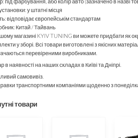
р: під фарбування, або колір авто (зазначено в назві то
установки: у штатні місця
ть: відповідає європейськім стандартам
бник: Китай / Тайвань
шому магазині KYIV TUNING ви можете придбати як окре
лекти у зборі. Всі товари виготовлені з якісних матері
тачаються перевіреними виробниками.
р в наявності на наших складах в Київі та Дніпрі.
ливий самовивіз.
равки транспортними компаніями щоденно з понеділка
утні товари