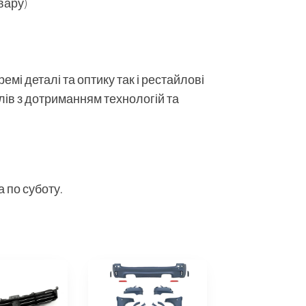
вару)
мі деталі та оптику так і рестайлові
алів з дотриманням технологій та
 по суботу.