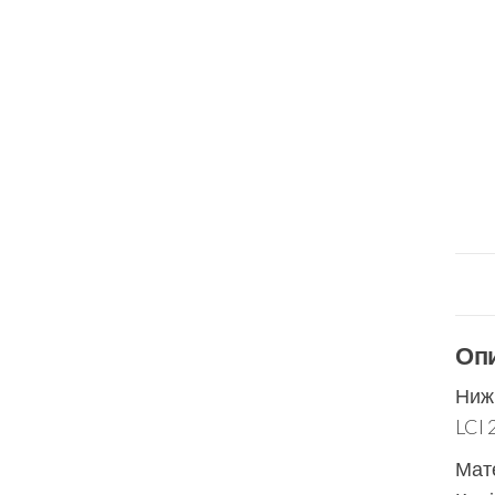
Оп
Ниж
LCI 
Мате