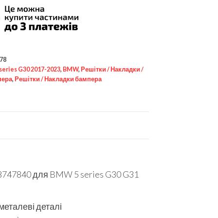
78
 series G30 2017-2023
,
BMW
,
Решітки / Накладки /
пера
,
Решітки / Накладки бампера
747840 для BMW 5 series G30 G31
 металеві деталі