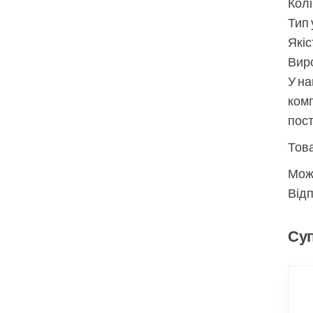
Колі
Тип 
Якіс
Виро
У на
комп
пос
Това
Мож
Відп
Суп