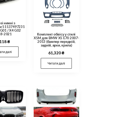
і нижні з
м 51137497231
G01 / X4 G02
18-2021
Комплект обвісу у стилі
X5M для BMW X5 E70 2007-
,118
₴
2013 (бампер передній,
задній, арки, крила)
ати далі
61,320
₴
Читати далі