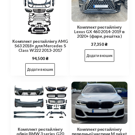
Комплект рестайлінгу
Lexus GX 460 2014-2019 в
2020+ (фари, решітка )
Комплект рестайлінгу AMG
37,350
₴
S63 2018+ для Mercedes S
Class W222 2013-2017
Додати в кошик
94,500
₴
Додати в кошик
Комплект рестайлінгу
Комплект рестайлінгу
обвіс BMW 3 series G20
передньої частини M paket