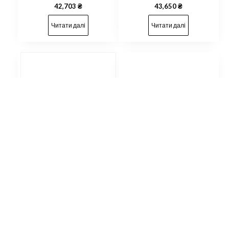
42,703
₴
43,650
₴
Читати далі
Читати далі
Обвес комплект
рестайлинга X3M F97 LCI
2022+ для BMW X3 G01
2018-2021
Коплект рестайлінгу S-Line
2021+ BLACK для Audi Q5
98,340
₴
2017-2020 (бампер
передній / задній / арки /
фари / ліхтарі)
Читати далі
103,500
₴
Читати далі