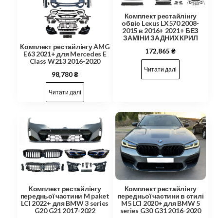
Комплект рестайлінгу
обвіс Lexus LX570 2008-
2015 в 2016+ 2021+ БЕЗ
ЗАМІНИ ЗАДНИХ КРИЛ
Комплект рестайлінгу AMG
172,865
₴
E63 2021+ для Mercedes E
Class W213 2016-2020
Читати далі
98,780
₴
Читати далі
Комплект рестайлінгу
Комплект рестайлінгу
передньої частини M paket
передньої частини в стилі
LCI 2022+ для BMW 3 series
M5 LCI 2020+ для BMW 5
G20 G21 2017-2022
series G30 G31 2016-2020