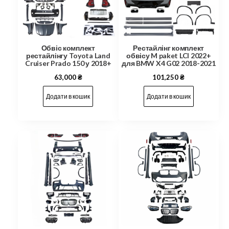
Обвіс комплект
Рестайлінг комплект
рестайлінгу Toyota Land
обвісу M paket LCI 2022+
Cruiser Prado 150 у 2018+
для BMW X4 G02 2018-2021
63,000
₴
101,250
₴
Додати в кошик
Додати в кошик