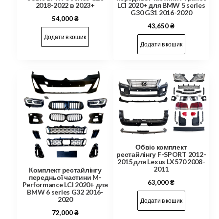
2018-2022 в 2023+
LCI 2020+ для BMW 5 series
G30 G31 2016-2020
54,000
₴
43,650
₴
Додати в кошик
Додати в кошик
Обвіс комплект
рестайлінгу F-SPORT 2012-
2015 для Lexus LX570 2008-
2011
Комплект рестайлінгу
передньої частини M-
63,000
₴
Performance LCI 2020+ для
BMW 6 series G32 2016-
2020
Додати в кошик
72,000
₴