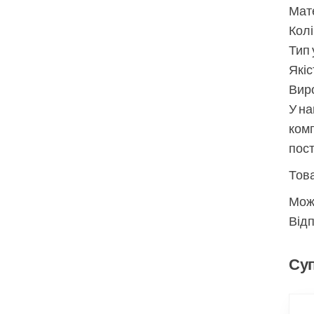
Мате
Колі
Тип 
Якіс
Виро
У на
комп
пос
Това
Мож
Відп
Суп