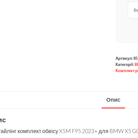
Артикул:
85
Категорії:
B
Комплект р
Опис
ис
тайлінг комплект обвісу X5M F95 2023+ для BMW X5 G