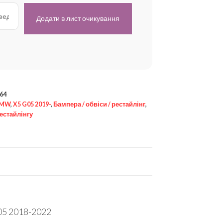
64
MW
,
X5 G05 2019-
,
Бампера / обвіси / рестайлінг
,
естайлінгу
05 2018-2022