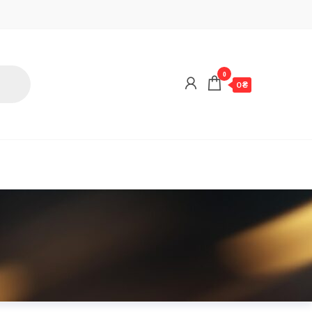
0
0 ₴