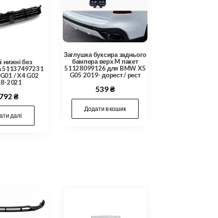
Заглушка буксира заднього
бампера верх M пакет
 нижні без
51128099126 для BMW X5
а 51137497231
G05 2019- дорест / рест
G01 / X4 G02
18-2021
539
₴
,792
₴
Додати в кошик
ати далі