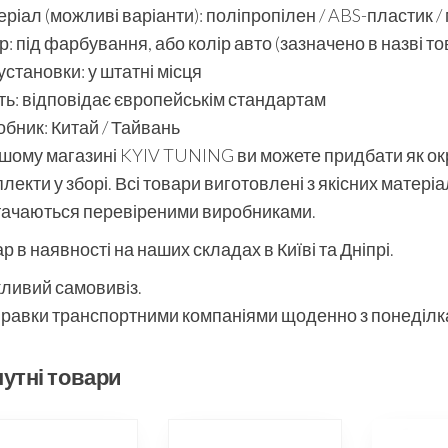
ріал (можливі варіанти): поліпропілен / ABS-пластик /
р: під фарбування, або колір авто (зазначено в назві то
установки: у штатні місця
ть: відповідає європейськім стандартам
бник: Китай / Тайвань
шому магазині KYIV TUNING ви можете придбати як окре
лекти у зборі. Всі товари виготовлені з якісних матері
тачаються перевіреними виробниками.
р в наявності на наших складах в Київі та Дніпрі.
ливий самовивіз.
равки транспортними компаніями щоденно з понеділка
утні товари