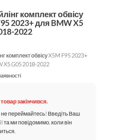
йлінг комплект обвісу
95 2023+ для BMW X5
018-2022
нг комплект обвісу X5M F95 2023+
 X5 G05 2018-2022
наявності
 товар закінчився.
 не переймайтесь! Введіть Ваш
l та ми повідомимо, коли він
виться.