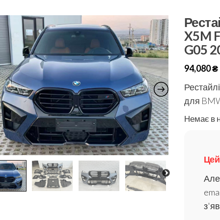
Реста
X5M F
G05 2
94,080
₴
Рестайлі
для BMW
Немає в 
Цей
Але
emai
з'я