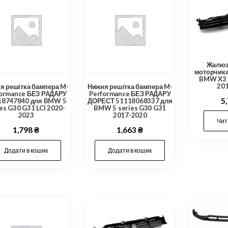
Жалюзі
моторчик
BMW X3 
20
я решітка бампера M-
Нижня решітка бампера M-
formance БЕЗ РАДАРУ
Performance БЕЗ РАДАРУ
5
18747840 для BMW 5
ДОРЕСТ 51118068337 для
es G30 G31 LCI 2020-
BMW 5 series G30 G31
2023
2017-2020
Чит
1,798
₴
1,663
₴
Додати в кошик
Додати в кошик