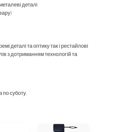
 металеві деталі
вару)
мі деталі та оптику так і рестайлові
алів з дотриманням технологій та
 по суботу.