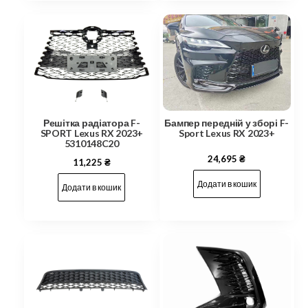
Решітка радіатора F-
Бампер передній у зборі F-
SPORT Lexus RX 2023+
Sport Lexus RX 2023+
5310148C20
24,695
₴
11,225
₴
Додати в кошик
Додати в кошик