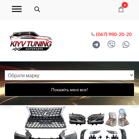
0
(067) 980-20-20
Покажіть мені все!