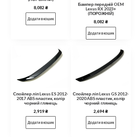
Бампер передній OEM
8,082
₴
Lexus RX 2023+
(ПОРОЖНІЙ)
Додати в кошик
8,082
₴
Додати в кошик
Спойлер ліп Lexus ES 2012-
Спойлер ліп Lexus GS 2012-
2017 ABS пластик, колір
2020 ABS пластик, колір
чорний глянець
чорний глянець
2,919
₴
2,694
₴
Додати в кошик
Додати в кошик