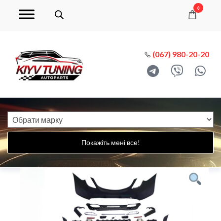
0
(067) 980-20-20
Покажіть мені все!