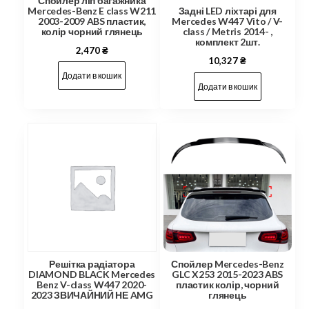
Спойлер ліп багажника
Mercedes-Benz E class W211
Задні LED ліхтарі для
2003-2009 ABS пластик,
Mercedes W447 Vito / V-
колір чорний глянець
class / Metris 2014- ,
комплект 2шт.
2,470
₴
10,327
₴
Додати в кошик
Додати в кошик
Решітка радіатора
Спойлер Mercedes-Benz
DIAMOND BLACK Mercedes
GLC X253 2015-2023 ABS
Benz V-class W447 2020-
пластик колір, чорний
2023 ЗВИЧАЙНИЙ НЕ AMG
глянець