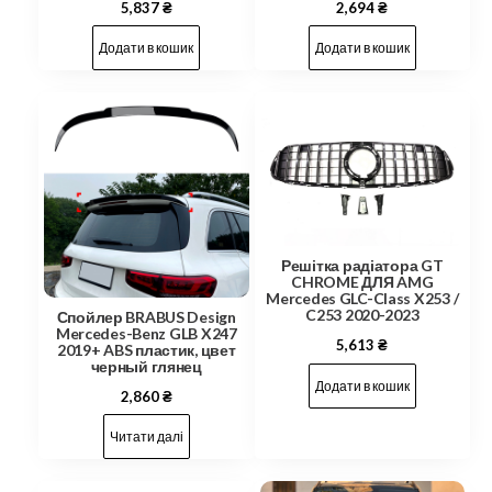
5,837
₴
2,694
₴
Додати в кошик
Додати в кошик
Решітка радіатора GT
CHROME ДЛЯ AMG
Mercedes GLC-Class X253 /
C253 2020-2023
Спойлер BRABUS Design
Mercedes-Benz GLB X247
5,613
₴
2019+ ABS пластик, цвет
черный глянец
Додати в кошик
2,860
₴
Читати далі