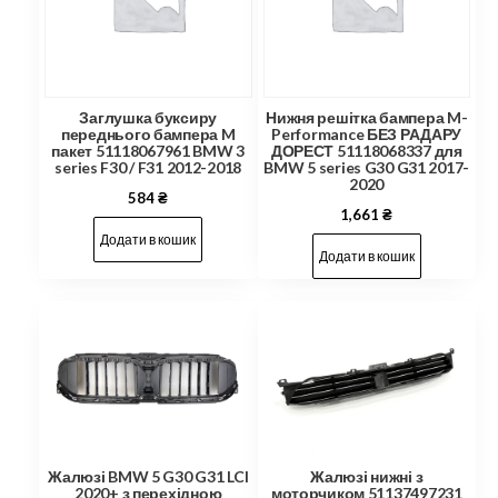
Заглушка буксиру
Нижня решітка бампера M-
переднього бампера M
Performance БЕЗ РАДАРУ
пакет 51118067961 BMW 3
ДОРЕСТ 51118068337 для
series F30 / F31 2012-2018
BMW 5 series G30 G31 2017-
2020
584
₴
1,661
₴
Додати в кошик
Додати в кошик
Жалюзі BMW 5 G30 G31 LCI
Жалюзі нижні з
2020+ з перехідною
моторчиком 51137497231