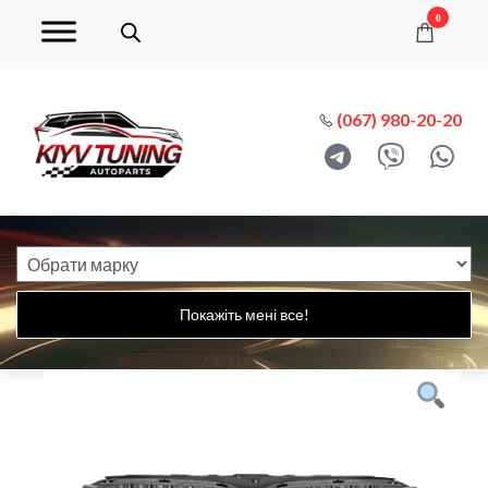
0
(067) 980-20-20
Покажіть мені все!