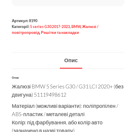
Артикул:
8190
Категорії:
5 series G30 2017-2023
,
BMW
,
Жалюзі /
повітропровід
,
Решітки та накладки
Опис
Опис
Жалюзі BMW 5 Series G30 / G31 LCI 2020+ (без
двигуна) 51119498612
Матеріал (можливі варіанти): поліпропілен /
ABS-пластик / металеві деталі
Колір: під фарбування, або колір авто
(зазначено в назві товару)