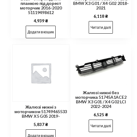
планкою під дорест
BMW X3 G01 / X4 G02 2018-
моторчик 2016-2020
2021
51119498612
6,118
₴
4,939
₴
Читати далі
Додати в кошик
Жалюзі нижні без
моторчика 51745A1ACE2
BMW X3 G01 / X4 G02 LCI
2022-2024
Жалюзі нижні з
моторчиком 51749465533
6,525
₴
BMW X5 G05 2019-
5,837
₴
Читати далі
Додати в кошик