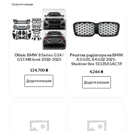
Супутні товари
Обвіс BMW 8 Series G14 /
Решітка радіатора на BMW
G15 M8 look 2018-2025
X3 G01, X4 G02 2021-
Shadow-line 51135A1AC59
134,700
₴
4,266
₴
Додати в кошик
Додати в кошик