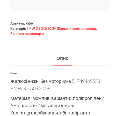
Артикул:
9556
Категорії:
BMW
,
X5 G05 2019-
,
Жалюзі / повітропровід
,
Решітки та накладки
Опис
Опис
Жалюзі нижні без моторчика 51749465533
BMW X5 G05 2019-
Матеріал (можливі варіанти): поліпропілен /
ABS-пластик / металеві деталі
Колір: під фарбування, або колір авто