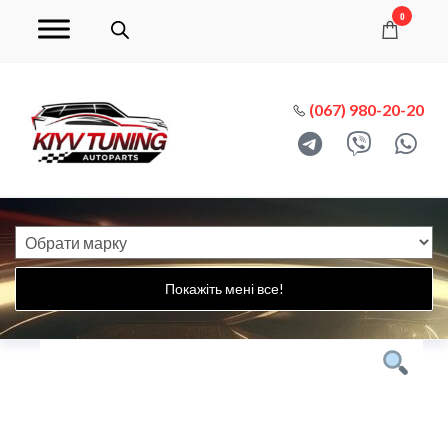
0
(067) 980-20-20
Покажіть мені все!