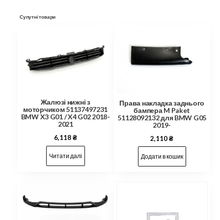
Супутні товари
Жалюзі нижні з
Права накладка заднього
моторчиком 51137497231
бампера M Paket
BMW X3 G01 / X4 G02 2018-
51128092132 для BMW G05
2021
2019-
6,118
₴
2,110
₴
Читати далі
Додати в кошик