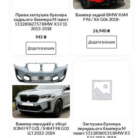
Права заглушка буксира
Бампер задній BMW X6M
заднього бампера M пакет
F96 / X6 G06 2018-
51128062757 BMW X5 F15
2013-2018
26,940
₴
943
₴
Додати в кошик
Додати в кошик
Бампер передній у зборі
Заглушка буксира
X3M F97 G01 / X4M F98 G02
переднього бампера M
LCI 2022-2024
пакет 51118060131 BMW X5
F15 2013-2018