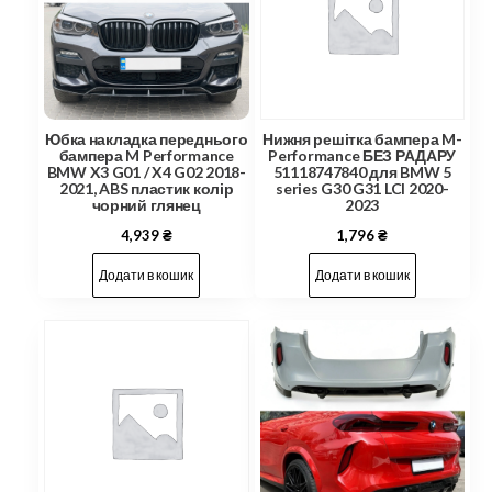
Юбка накладка переднього
Нижня решітка бампера M-
бампера M Performance
Performance БЕЗ РАДАРУ
BMW X3 G01 / X4 G02 2018-
51118747840 для BMW 5
2021, ABS пластик колір
series G30 G31 LCI 2020-
чорний глянец
2023
4,939
₴
1,796
₴
Додати в кошик
Додати в кошик