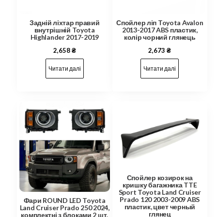
Спойлер ліп Toyota Avalon
Задній ліхтар правий
2013-2017 ABS пластик,
внутрішній Toyota
колір чорний глянець
Highlander 2017-2019
2,673
₴
2,658
₴
Читати далі
Читати далі
Спойлер козирок на
кришку багажника TTE
Sport Toyota Land Cruiser
Prado 120 2003-2009 ABS
Фари ROUND LED Toyota
пластик, цвет черный
Land Cruiser Prado 250 2024,
глянец
комплектні з блоками 2 шт.