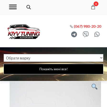
0
(067) 980-20-20
Покажіть мені все!