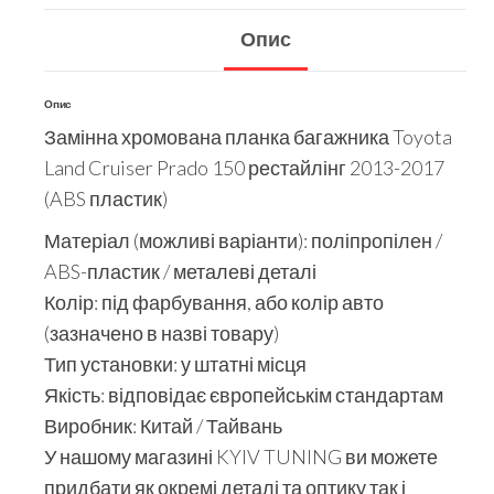
Опис
Опис
Замінна хромована планка багажника Toyota
Land Cruiser Prado 150 рестайлінг 2013-2017
(ABS пластик)
Матеріал (можливі варіанти): поліпропілен /
ABS-пластик / металеві деталі
Колір: під фарбування, або колір авто
(зазначено в назві товару)
Тип установки: у штатні місця
Якість: відповідає європейськім стандартам
Виробник: Китай / Тайвань
У нашому магазині KYIV TUNING ви можете
придбати як окремі деталі та оптику так і