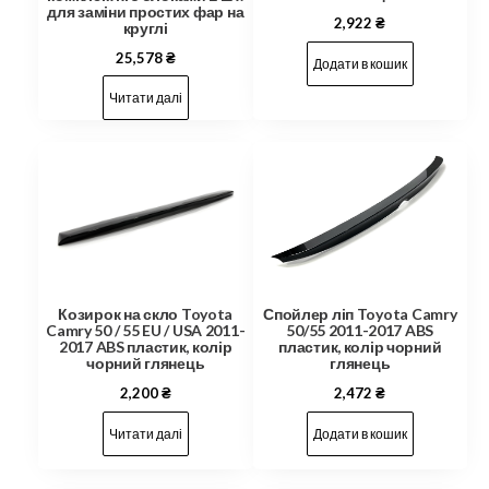
для заміни простих фар на
2,922
₴
круглі
25,578
₴
Додати в кошик
Читати далі
Козирок на скло Toyota
Спойлер ліп Toyota Camry
Camry 50 / 55 EU / USA 2011-
50/55 2011-2017 ABS
2017 ABS пластик, колір
пластик, колір чорний
чорний глянець
глянець
2,200
₴
2,472
₴
Читати далі
Додати в кошик