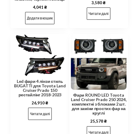
3,580
₴
4,041
₴
Читати далі
Додати в кошик
Led фари 4 лінзи стиль
BUGATTI для Toyota Land
Cruiser Prado 150
рестайлінг 2018-2023
Фари ROUND LED Toyota
Land Cruiser Prado 250 2024,
26,910
₴
комплектні з блоками 2 шт.
для заміни простих фар на
круглі
Читати далі
25,578
₴
Читати далі