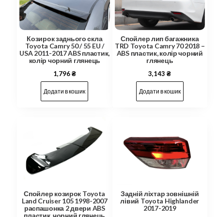
Козирок заднього скла
Спойлер лип багажника
Toyota Camry 50 / 55 EU /
TRD Toyota Camry 70 2018 –
USA 2011-2017 ABS пластик,
ABS пластик, колір чорний
колір чорний глянець
глянець
1,796
₴
3,143
₴
Додати в кошик
Додати в кошик
Задній ліхтар зовнішній
Спойлер козирок Toyota
лівий Toyota Highlander
Land Cruiser 105 1998-2007
2017-2019
распашонка 2 двери ABS
пластик, чорний глянець