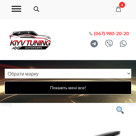
0
(067) 980-20-20
Покажіть мені все!