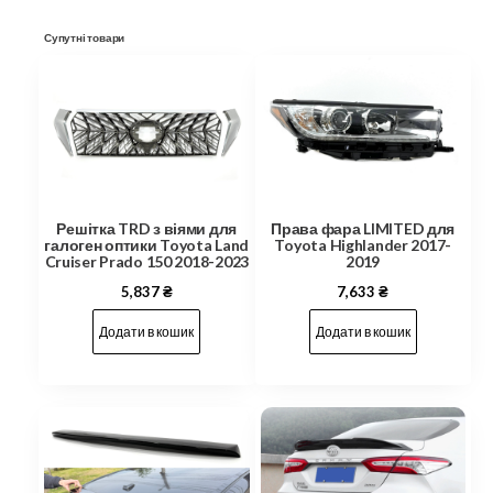
Супутні товари
Решітка TRD з віями для
Права фара LIMITED для
галоген оптики Toyota Land
Toyota Highlander 2017-
Cruiser Prado 150 2018-2023
2019
5,837
₴
7,633
₴
Додати в кошик
Додати в кошик