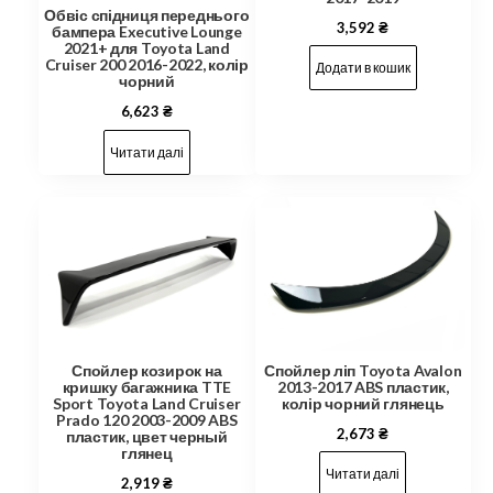
Обвіс спідниця переднього
3,592
₴
бампера Executive Lounge
2021+ для Toyota Land
Cruiser 200 2016-2022, колір
Додати в кошик
чорний
6,623
₴
Читати далі
Спойлер козирок на
Спойлер ліп Toyota Avalon
кришку багажника TTE
2013-2017 ABS пластик,
Sport Toyota Land Cruiser
колір чорний глянець
Prado 120 2003-2009 ABS
2,673
₴
пластик, цвет черный
глянец
Читати далі
2,919
₴