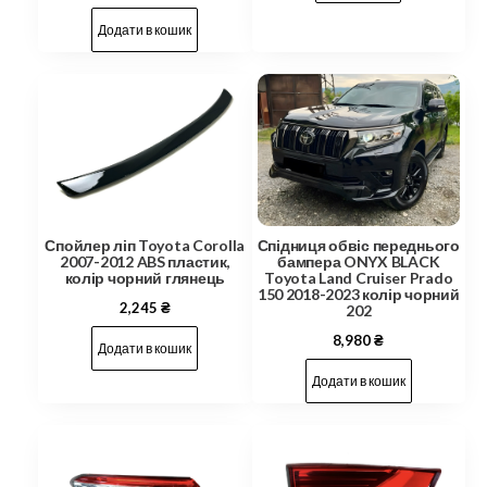
Додати в кошик
Спойлер ліп Toyota Corolla
Спідниця обвіс переднього
2007-2012 ABS пластик,
бампера ONYX BLACK
колір чорний глянець
Toyota Land Cruiser Prado
150 2018-2023 колір чорний
2,245
₴
202
8,980
₴
Додати в кошик
Додати в кошик