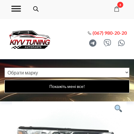
0
(067) 980-20-20
Покажіть мені все!