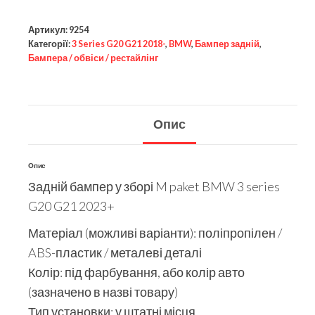
Артикул:
9254
Категорії:
3 Series G20 G21 2018-
,
BMW
,
Бампер задній
,
Бампера / обвіси / рестайлінг
Опис
Опис
Задній бампер у зборі M paket BMW 3 series
G20 G21 2023+
Матеріал (можливі варіанти): поліпропілен /
ABS-пластик / металеві деталі
Колір: під фарбування, або колір авто
(зазначено в назві товару)
Тип установки: у штатні місця