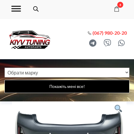
0
(067) 980-20-20
Покажіть мені все!