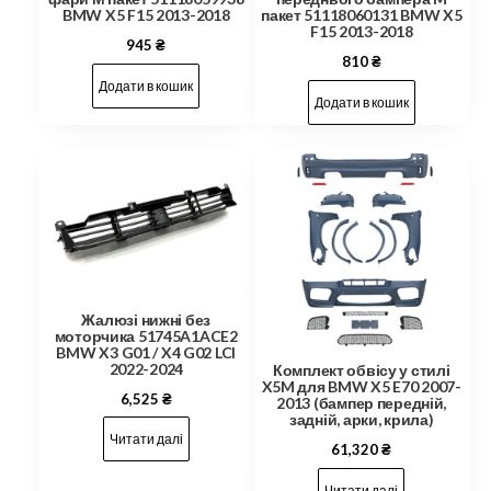
BMW X5 F15 2013-2018
пакет 51118060131 BMW X5
F15 2013-2018
945
₴
810
₴
Додати в кошик
Додати в кошик
Жалюзі нижні без
моторчика 51745A1ACE2
BMW X3 G01 / X4 G02 LCI
2022-2024
Комплект обвісу у стилі
X5M для BMW X5 E70 2007-
6,525
₴
2013 (бампер передній,
задній, арки, крила)
Читати далі
61,320
₴
Читати далі