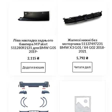
Жалюзі нижні без
Ліва накладка заднього
моторчика 51137497231
бампера M Paket
BMW X3 G01 / X4 G02 2018-
51128092131 для BMW G05
2021
2019-
5,792
₴
2,115
₴
Читати далі
Додати в кошик