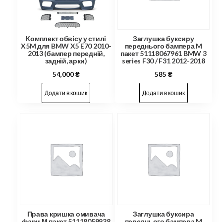
Комплект обвісу у стилі
Заглушка буксиру
X5M для BMW X5 E70 2010-
переднього бампера M
2013 (бампер передній,
пакет 51118067961 BMW 3
задній, арки)
series F30 / F31 2012-2018
54,000
₴
585
₴
Додати в кошик
Додати в кошик
Права кришка омивача
Заглушка буксира
фари М пакет 51118059938
переднього бампера M