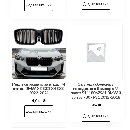
Додати в кошик
Додати в кошик
Решітка радіатора ніздрі M
Заглушка буксиру
стиль BMW X3 G01 X4 G02
переднього бампера M
2022-2024
пакет 51118067961 BMW 3
series F30 / F31 2012-2018
4,041
₴
584
₴
Додати в кошик
Додати в кошик