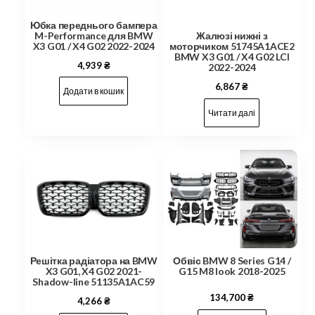
Юбка переднього бампера
M-Performance для BMW
Жалюзі нижні з
X3 G01 / X4 G02 2022-2024
моторчиком 51745A1ACE2
BMW X3 G01 / X4 G02 LCI
4,939
₴
2022-2024
6,867
₴
Додати в кошик
Читати далі
Решітка радіатора на BMW
Обвіс BMW 8 Series G14 /
X3 G01, X4 G02 2021-
G15 M8 look 2018-2025
Shadow-line 51135A1AC59
134,700
₴
4,266
₴