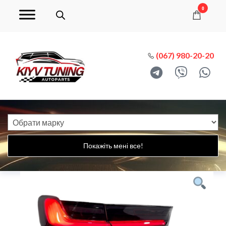
0
(067) 980-20-20
Покажіть мені все!