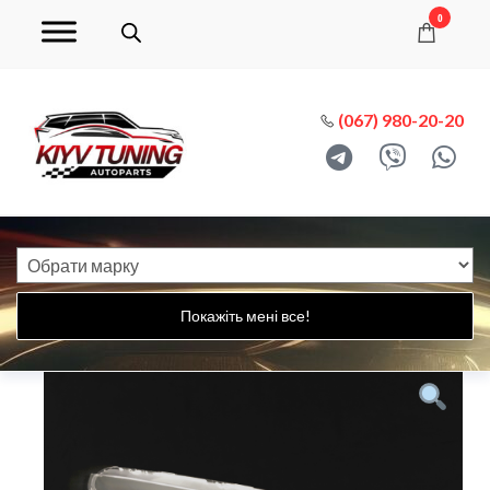
0
(067) 980-20-20
Покажіть мені все!