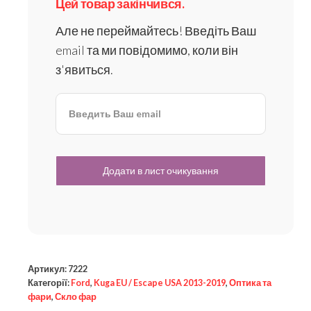
Цей товар закінчився.
Але не переймайтесь! Введіть Ваш
email та ми повідомимо, коли він
з'явиться.
Артикул:
7222
Категорії:
Ford
,
Kuga EU / Escape USA 2013-2019
,
Оптика та
фари
,
Скло фар