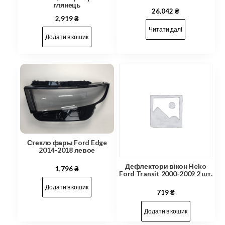
глянець
26,042
₴
2,919
₴
Читати далі
Додати в кошик
Стекло фары Ford Edge
2014-2018 левое
Дефлектори вікон Heko
1,796
₴
Ford Transit 2000-2009 2 шт.
Додати в кошик
719
₴
Додати в кошик