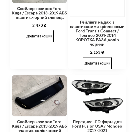
Спойлер козирок Ford
Kuga / Escape 2013-2019 ABS
пластик, чорний глянець
Рейлінги на дах із
2,470
₴
пластиковими кріпленнями
Ford Transit Connect /
Tourneo 2004-2014
Додати в кошик
КОРОТКА БАЗА, колір
чорний
2,153
₴
Додати в кошик
Спойлер козирок Ford
Передние LED фары для
Kuga / Escape 2013-2019 ABS
Ford Fusion USA / Mondeo
пластик, колір чорний
2017-2021