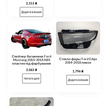
2,153
₴
Додати в кошик
Спойлер багажника Ford
Стекло фары Ford Edge
Mustang 2010-2014 ABS
2014-2018 левое
пластик під фарбування
3,063
₴
1,796
₴
Читати далі
Додати в кошик