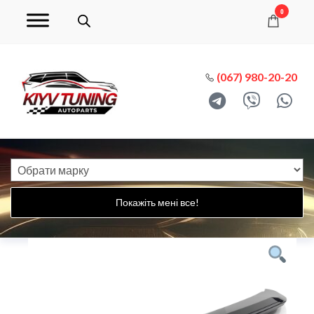
0
(067) 980-20-20
Покажіть мені все!