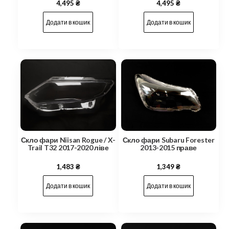
4,495
₴
4,495
₴
Додати в кошик
Додати в кошик
Скло фари Niisan Rogue / X-
Скло фари Subaru Forester
Trail T32 2017-2020 ліве
2013-2015 праве
1,483
₴
1,349
₴
Додати в кошик
Додати в кошик