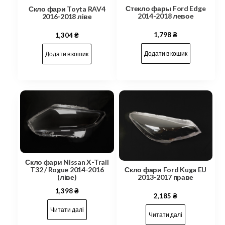
Стекло фары Ford Edge
Скло фари Toyta RAV4
2014-2018 левое
2016-2018 ліве
1,798
₴
1,304
₴
Додати в кошик
Додати в кошик
Скло фари Nissan X-Trail
T32 / Rogue 2014-2016
Скло фари Ford Kuga EU
(ліве)
2013-2017 праве
1,398
₴
2,185
₴
Читати далі
Читати далі