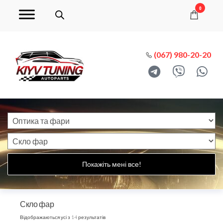
0
(067) 980-20-20
Покажіть мені все!
Скло фар
Відображаються усі з 14 результатів