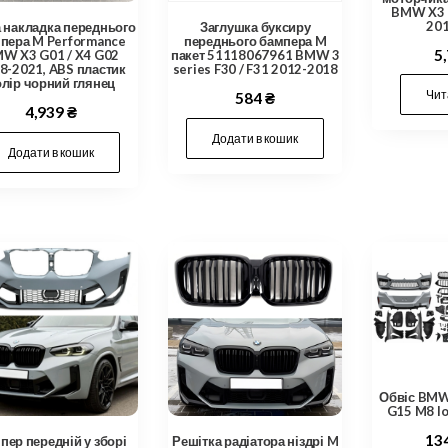
BMW X3 
20
 накладка переднього
Заглушка буксиру
пера M Performance
переднього бампера M
5
W X3 G01 / X4 G02
пакет 51118067961 BMW 3
8-2021, ABS пластик
series F30 / F31 2012-2018
олір чорний глянец
Чит
584
₴
4,939
₴
Додати в кошик
Додати в кошик
Обвіс BMW 
G15 M8 l
13
пер передній у зборі
Решітка радіатора ніздрі M