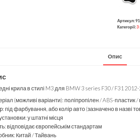
Артикул:
91
Категорії:
3
Опис
ис
дні крила в стилі M3 для BMW 3 series F30 / F31 2012
ріал (можливі варіанти): поліпропілен / ABS-пластик /
р: під фарбування, або колір авто (зазначено в назві то
установки: у штатні місця
ть: відповідає європейськім стандартам
бник: Китай / Тайвань