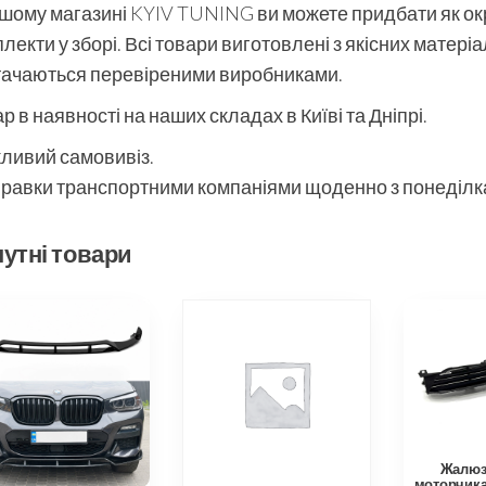
шому магазині KYIV TUNING ви можете придбати як окре
лекти у зборі. Всі товари виготовлені з якісних матері
тачаються перевіреними виробниками.
р в наявності на наших складах в Київі та Дніпрі.
ливий самовивіз.
равки транспортними компаніями щоденно з понеділка
утні товари
Жалюзі
моторчик