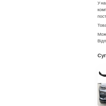
У на
комп
пос
Това
Мож
Відп
Суп