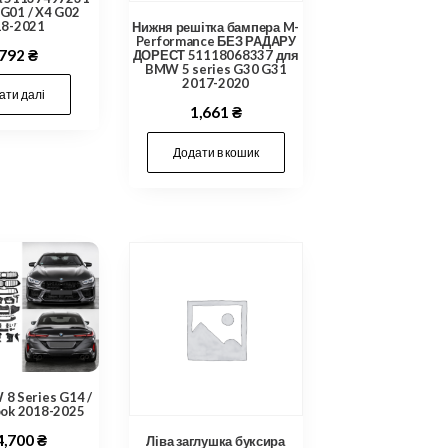
G01 / X4 G02
18-2021
Нижня решітка бампера M-
Performance БЕЗ РАДАРУ
,792
₴
ДОРЕСТ 51118068337 для
BMW 5 series G30 G31
2017-2020
ати далі
1,661
₴
Додати в кошик
8 Series G14 /
ook 2018-2025
4,700
₴
Ліва заглушка буксира