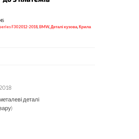
45
 series F30 2012-2018
,
BMW
,
Деталі кузова
,
Крила
-2018
 металеві деталі
вару)