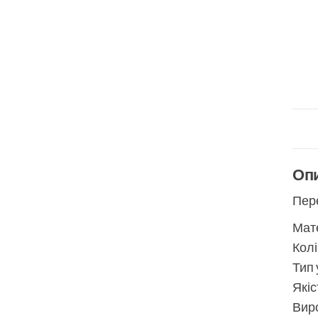
Оп
Пере
Мате
Колі
Тип 
Якіс
Виро