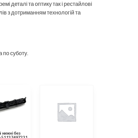
мі деталі та оптику так і рестайлові
алів з дотриманням технологій та
 по суботу.
 нижні без
а 51137497231