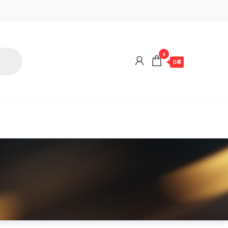
0
0 ₴