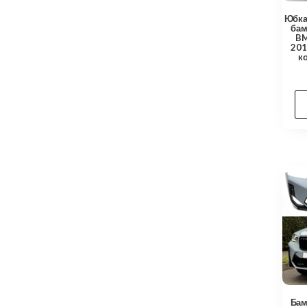
Юбка
бам
BM
201
к
Бам