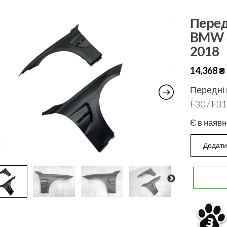
Перед
BMW 3 
2018
14,368
₴
Передні 
F30 / F3
Є в наявн
Додати