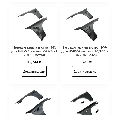
Передні крила в стилі M3
Передні крила в стилі M4
для BMW 3 series G20 / G21
для BMW 4 series F32 / F33 /
2018 – метал
F36 2013-2020
15,733
₴
15,733
₴
Додати в кошик
Додати в кошик