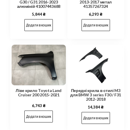
G30 / G31 2016-2023
2013-2017 метал
алюміній 41007443688
41357267324
5,844
₴
6,293
₴
Додати в кошик
Додати в кошик
Ліве крило Toyota Land
Передні крила в стилі M3
Cruiser 200 2015-2021
для BMW 3 series F30 / F31
2012-2018
6,743
₴
14,384
₴
Додати в кошик
Додати в кошик