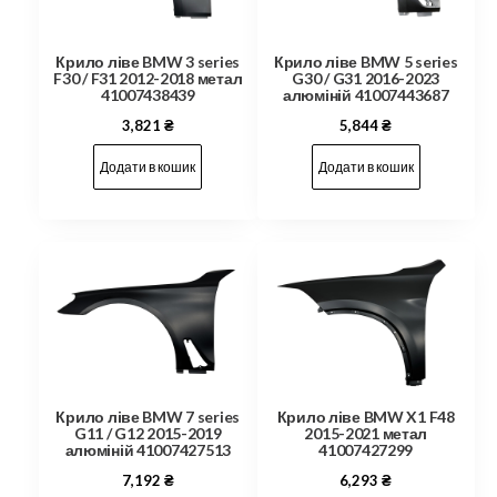
Крило ліве BMW 3 series
Крило ліве BMW 5 series
F30 / F31 2012-2018 метал
G30 / G31 2016-2023
41007438439
алюміній 41007443687
3,821
₴
5,844
₴
Додати в кошик
Додати в кошик
Крило ліве BMW 7 series
Крило ліве BMW X1 F48
G11 / G12 2015-2019
2015-2021 метал
алюміній 41007427513
41007427299
7,192
₴
6,293
₴