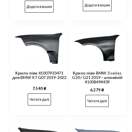
Додати в кошик
Додати в кошик
Крило ліве 41007933471
Крило ліве BMW 3 series
для BMW X7 G07 2019-2022
G20 / G21 2019 – алюміній
41008494439
7,540
₴
6,279
₴
Читати далі
Читати далі