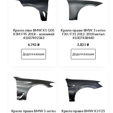
Крило праве BMW 3 series
Крило ліве BMW X5 G05
F30 / F31 2012-2018 метал
X5M F95 2018 – алюміній
41007438440
41007492363
3,821
₴
6,743
₴
Додати в кошик
Додати в кошик
Крило праве BMW 5 series
Крило праве BMW X3 F25