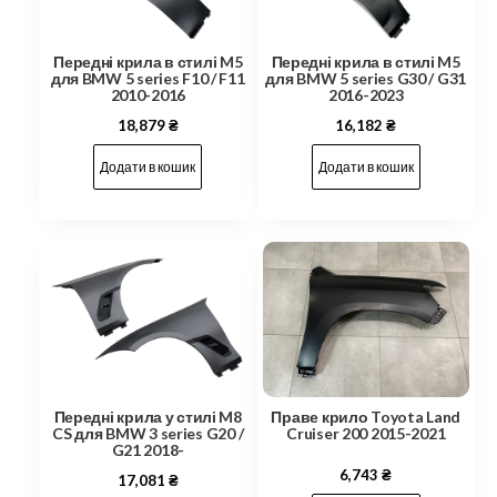
Передні крила в стилі M5
Передні крила в стилі M5
для BMW 5 series F10 / F11
для BMW 5 series G30 / G31
2010-2016
2016-2023
18,879
₴
16,182
₴
Додати в кошик
Додати в кошик
Передні крила у стилі M8
Праве крило Toyota Land
CS для BMW 3 series G20 /
Cruiser 200 2015-2021
G21 2018-
6,743
₴
17,081
₴