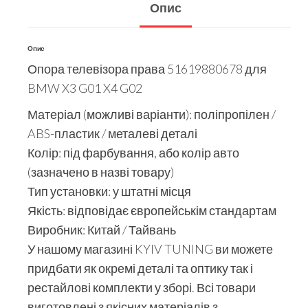
Опис
Опис
Опора телевізора права 51619880678 для
BMW X3 G01 X4 G02
Матеріал (можливі варіанти): поліпропілен /
ABS-пластик / металеві деталі
Колір: під фарбування, або колір авто
(зазначено в назві товару)
Тип установки: у штатні місця
Якість: відповідає європейськім стандартам
Виробник: Китай / Тайвань
У нашому магазині KYIV TUNING ви можете
придбати як окремі деталі та оптику так і
рестайлові комплекти у зборі. Всі товари
виготовлені з якісних матеріалів з