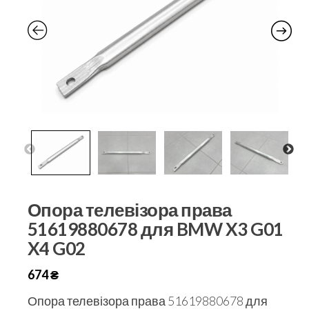
Опора телевізора права
51619880678 для BMW X3 G01
X4 G02
674
₴
Опора телевізора права 51619880678 для