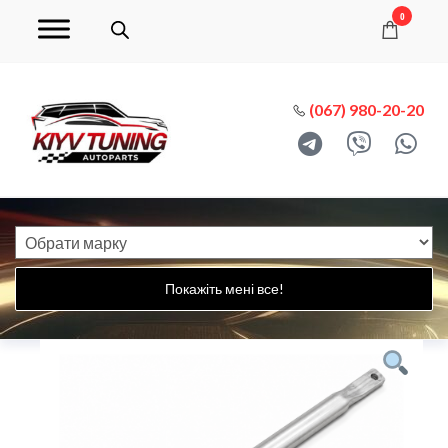
0
(067) 980-20-20
Покажіть мені все!