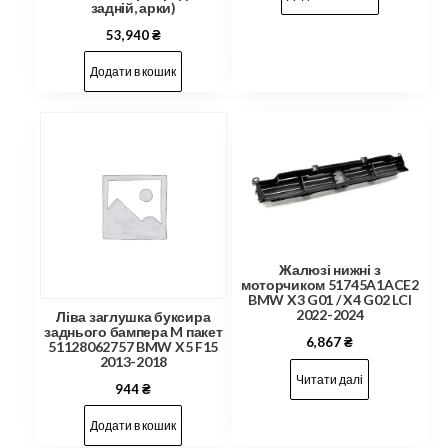
задній, арки)
53,940
₴
Додати в кошик
Жалюзі нижні з
моторчиком 51745A1ACE2
BMW X3 G01 / X4 G02 LCI
2022-2024
Ліва заглушка буксира
заднього бампера M пакет
6,867
₴
51128062757 BMW X5 F15
2013-2018
Читати далі
944
₴
Додати в кошик