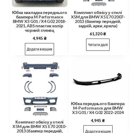
Юбка накладка переднього
Комплект обвісу у стилі
бампера M Performance
X5M для BMW X5 E70 2007-
BMW X3 G01 / X4 G02 2018-
2013 (бампер передній,
2021, ABS пластик колір
задній, арки, крила)
чорний глянец
61,320
₴
4,945
₴
Читати далі
Додати в кошик
Юбка переднього бампера
M-Performance для BMW
X3 G01 / X4 G02 2022-2024
4,945
₴
Комплект обвісу у стилі
X5M для BMW X5 E70 2010-
2013 (бампер передній,
Додати в кошик