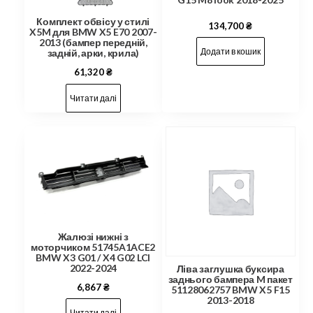
Комплект обвісу у стилі
134,700
₴
X5M для BMW X5 E70 2007-
2013 (бампер передній,
Додати в кошик
задній, арки, крила)
61,320
₴
Читати далі
Жалюзі нижні з
моторчиком 51745A1ACE2
BMW X3 G01 / X4 G02 LCI
2022-2024
Ліва заглушка буксира
заднього бампера M пакет
6,867
₴
51128062757 BMW X5 F15
2013-2018
Читати далі