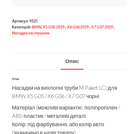
Артикул:
9325
Категорій:
BMW
,
X5 G05 2019-
,
X6 G06 2019-
,
X7 G07 2019-
,
Насадки на глушник
Опис
Опис
Насадки на вихлопні труби M Paket LCI для
BMW X5 G05 / X6 G06 / X7 G07 чорні
Матеріал (можливі варіанти): поліпропілен /
ABS-пластик / металеві деталі
Колір: під фарбування, або колір авто
(зазначено в назві товару)