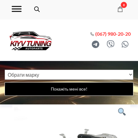
0
(067) 980-20-20
Покажіть мені все!