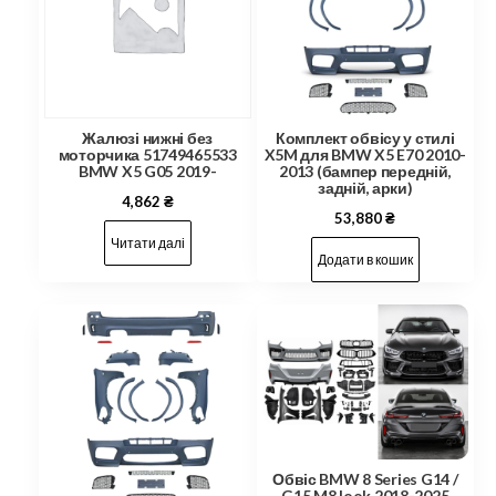
Жалюзі нижні без
Комплект обвісу у стилі
моторчика 51749465533
X5M для BMW X5 E70 2010-
BMW X5 G05 2019-
2013 (бампер передній,
задній, арки)
4,862
₴
53,880
₴
Читати далі
Додати в кошик
Обвіс BMW 8 Series G14 /
G15 M8 look 2018-2025