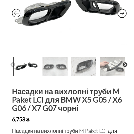
Насадки на вихлопні труби M
Paket LCI для BMW X5 G05 / X6
G06 / X7 G07 чорні
6,758
₴
Насадки на вихлопні труби M Paket LCI для