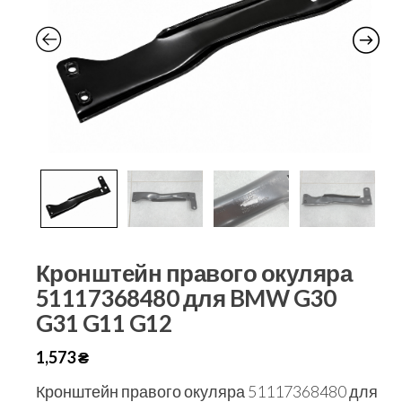
Кронштейн правого окуляра
51117368480 для BMW G30
G31 G11 G12
1,573
₴
Кронштейн правого окуляра 51117368480 для