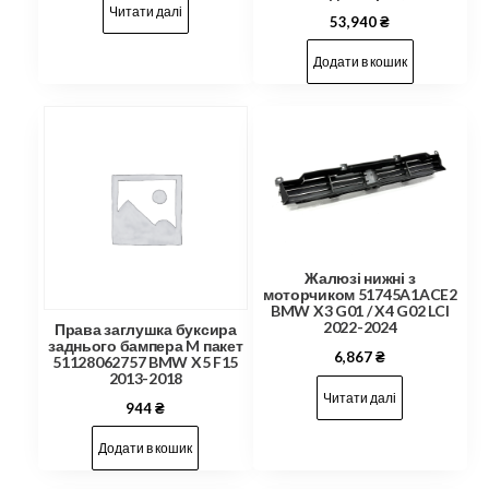
Читати далі
53,940
₴
Додати в кошик
Жалюзі нижні з
моторчиком 51745A1ACE2
BMW X3 G01 / X4 G02 LCI
2022-2024
Права заглушка буксира
заднього бампера M пакет
6,867
₴
51128062757 BMW X5 F15
2013-2018
Читати далі
944
₴
Додати в кошик