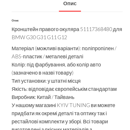
Опис
Опис
Кронштейн правого окуляра 51117368480 для
BMW G30 G31 G11 G12
Матеріал (можливі варіанти): поліпропілен /
ABS-пластик / металеві деталі
Колір: під фарбування, або колір авто
(зазначено в назві товару)
Тип установки: у штатні місця
Якість: відповідає європейськім стандартам
Виробник: Китай / Тайвань
У нашому магазині KYIV TUNING ви можете
придбати як окремі деталі та оптику так і
рестайлові комплекти у зборі. Всі товари
виготовлені з якісних матеріалів з