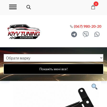
0
(067) 980-20-20
Покажіть мені все!