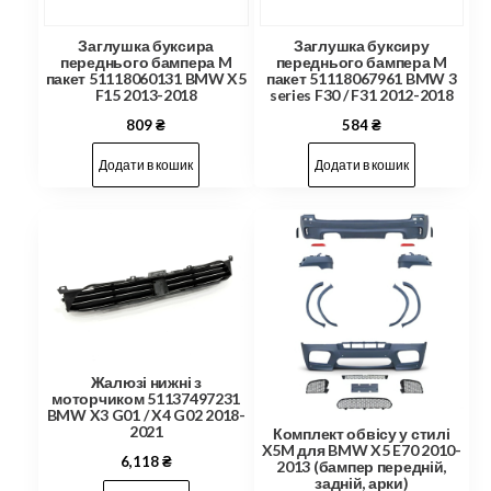
Заглушка буксира
Заглушка буксиру
переднього бампера M
переднього бампера M
пакет 51118060131 BMW X5
пакет 51118067961 BMW 3
F15 2013-2018
series F30 / F31 2012-2018
809
₴
584
₴
Додати в кошик
Додати в кошик
Жалюзі нижні з
моторчиком 51137497231
BMW X3 G01 / X4 G02 2018-
2021
Комплект обвісу у стилі
X5M для BMW X5 E70 2010-
6,118
₴
2013 (бампер передній,
задній, арки)