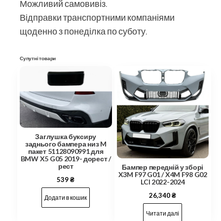
Можливий самовивіз.
Відправки транспортними компаніями
щоденно з понеділка по суботу.
Супутні товари
Заглушка буксиру
заднього бампера низ M
пакет 51128090991 для
BMW X5 G05 2019- дорест /
рест
Бампер передній у зборі
X3M F97 G01 / X4M F98 G02
539
₴
LCI 2022-2024
26,340
₴
Додати в кошик
Читати далі