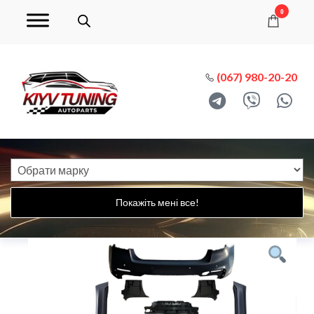
0
(067) 980-20-20
Покажіть мені все!