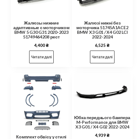
Жалюзы нижние
Жалюзі нижні без
адаптивные с моторчиком
моторчика 51745A1ACE2
BMW 5 G30 G31 2020-2023
BMW X3 G01 / X4 G02 LCI
51749464208 рест
2022-2024
4,400
₴
6,525
₴
Читати далі
Читати далі
Юбка переднього бампера
M-Performance для BMW
X3 G01 / X4 G02 2022-2024
4,939
₴
Комплект обвісу у стилі