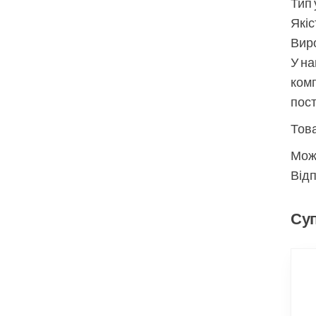
Тип 
Якіс
Виро
У на
комп
пос
Това
Мож
Відп
Суп