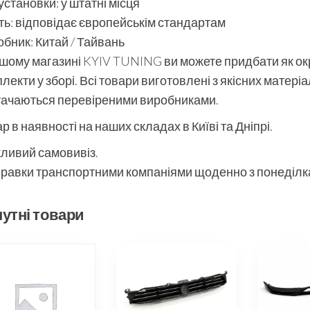
установки: у штатні місця
ть: відповідає європейськім стандартам
бник: Китай / Тайвань
шому магазині KYIV TUNING ви можете придбати як окре
лекти у зборі. Всі товари виготовлені з якісних матері
тачаються перевіреними виробниками.
р в наявності на наших складах в Київі та Дніпрі.
ливий самовивіз.
равки транспортними компаніями щоденно з понеділка
утні товари