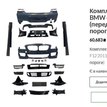
Компл
BMW 6
(пере
порог
60,683
₴
Комплект
F12 2011
пороги)
Є в наявн
Додати