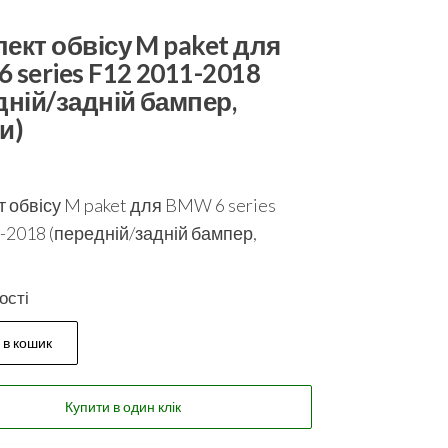
ект обвісу M paket для
 series F12 2011-2018
дній/задній бампер,
и)
 обвісу M paket для BMW 6 series
-2018 (передній/задній бампер,
ості
 в кошик
Купити в один клік