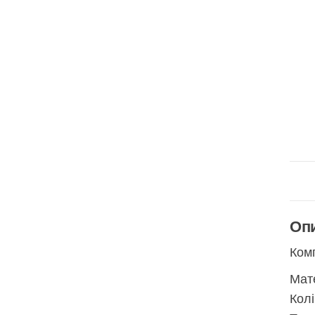
Оп
Комп
Мате
Колі