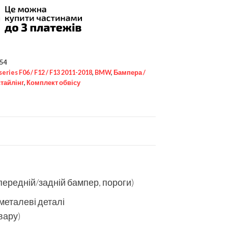
54
 series F06 / F12 / F13 2011-2018
,
BMW
,
Бампера /
стайлінг
,
Комплект обвісу
передній/задній бампер, пороги)
 металеві деталі
вару)