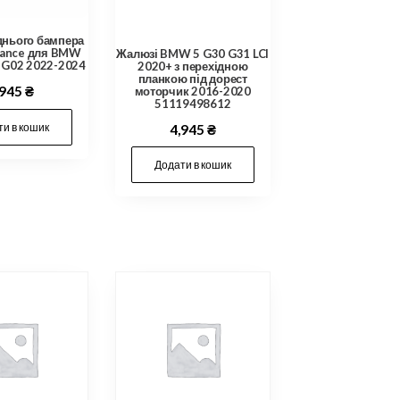
днього бампера
mance для BMW
Жалюзі BMW 5 G30 G31 LCI
4 G02 2022-2024
2020+ з перехідною
планкою під дорест
,945
₴
моторчик 2016-2020
51119498612
и в кошик
4,945
₴
Додати в кошик