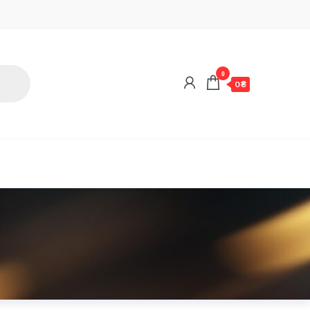
0
0 ₴