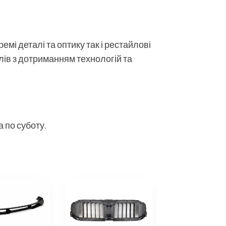
мі деталі та оптику так і рестайлові
алів з дотриманням технологій та
 по суботу.