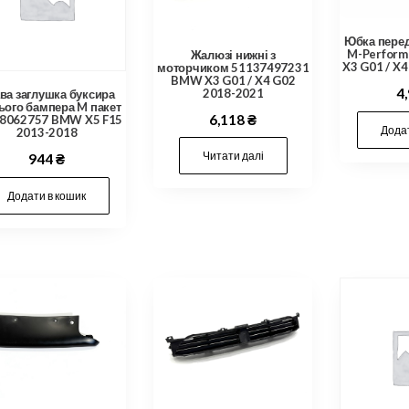
Юбка пере
M-Perfor
Жалюзі нижні з
X3 G01 / X
моторчиком 51137497231
BMW X3 G01 / X4 G02
4
2018-2021
ва заглушка буксира
ього бампера M пакет
6,118
₴
8062757 BMW X5 F15
Додат
2013-2018
Читати далі
944
₴
Додати в кошик