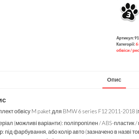
Артикул:
91
Категорії:
6
обвіси / ре
Опис
ис
лект обвісу M paket для BMW 6 series F12 2011-2018 (
ріал (можливі варіанти): поліпропілен / ABS-пластик /
р: під фарбування, або колір авто (зазначено в назві то