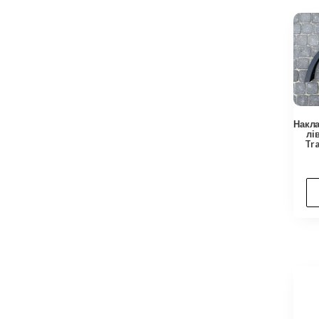
Накла
лі
Tr