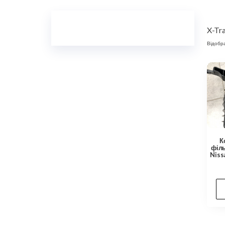
X-Tra
Відобра
К
філь
Niss