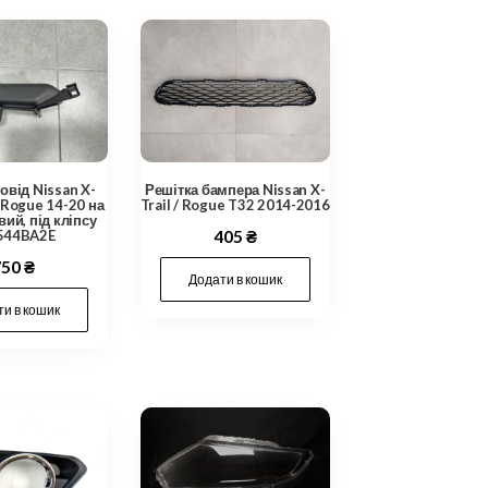
овід Nissan X-
Решітка бампера Nissan X-
/ Rogue 14-20 на
Trail / Rogue T32 2014-2016
вий, під кліпсу
544BA2E
405
₴
750
₴
Додати в кошик
и в кошик