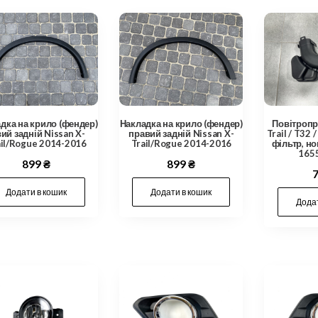
дка на крило (фендер)
Накладка на крило (фендер)
Повітропр
вий задній Nissan X-
правий задній Nissan X-
Trail / T32 
ail/Rogue 2014-2016
Trail/Rogue 2014-2016
фільтр, но
165
899
₴
899
₴
Додати в кошик
Додати в кошик
Додат