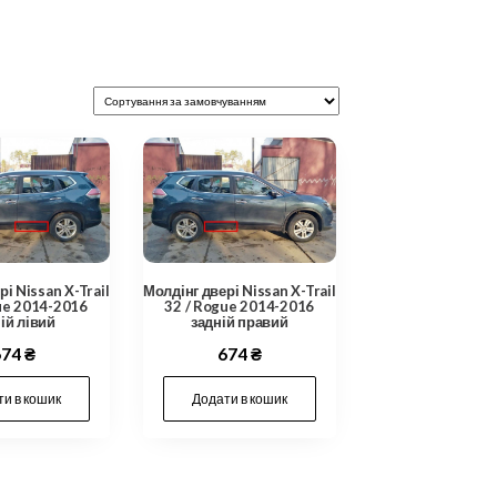
і Nissan X-Trail
Молдінг двері Nissan X-Trail
ue 2014-2016
32 / Rogue 2014-2016
ій лівий
задній правий
674
₴
674
₴
и в кошик
Додати в кошик