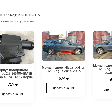
il 32 / Rogue 2013-2016
жаються усі з 12 результатів
Молдінг двер
Молдінг двері Nissan X-Trail
32 / Rog
орпус повітряного
32 / Rogue 2014-2016
задн
тра 2.5 16500-4BA3B
an X-Trail T32 / Rogue
674
₴
719
₴
Додати в кошик
Додат
Додати в кошик