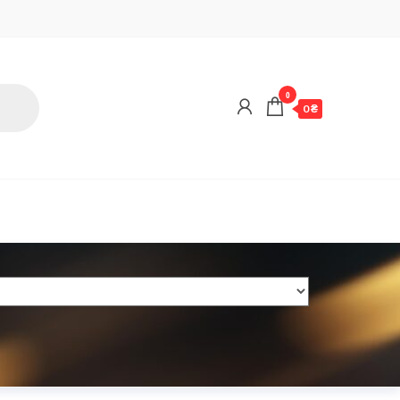
0
0 ₴