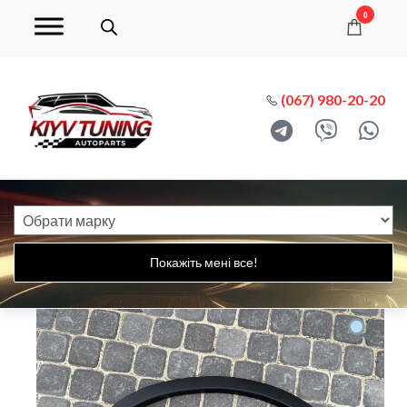
0
(067) 980-20-20
Покажіть мені все!