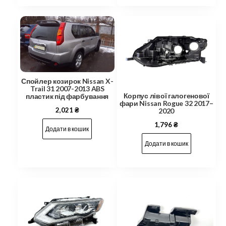
Спойлер козирок Nissan X-
Trail 31 2007-2013 ABS
Корпус лівої галогенової
пластик під фарбування
фари Nissan Rogue 32 2017–
2,021
₴
2020
1,796
₴
Додати в кошик
Додати в кошик