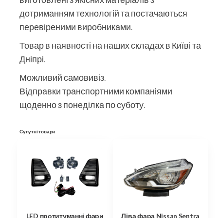
дотриманням технологій та постачаються
перевіреними виробниками.
Товар в наявності на наших складах в Київі та
Дніпрі.
Можливий самовивіз.
Відправки транспортними компаніями
щоденно з понеділка по суботу.
Супутні товари
LED протитуманні фари
Ліва фара Nissan Sentra