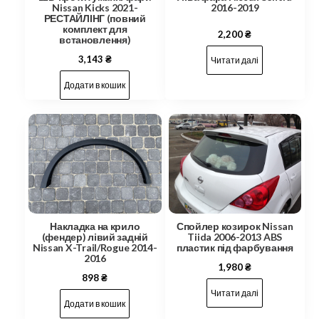
Nissan Kicks 2021-
2016-2019
РЕСТАЙЛІНГ (повний
комплект для
2,200
₴
встановлення)
3,143
₴
Читати далі
Додати в кошик
Накладка на крило
Спойлер козирок Nissan
(фендер) лівий задній
Tiida 2006-2013 ABS
Nissan X-Trail/Rogue 2014-
пластик під фарбування
2016
1,980
₴
898
₴
Читати далі
Додати в кошик