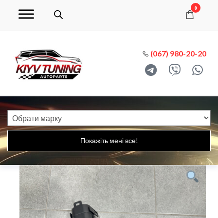
0
(067) 980-20-20
Покажіть мені все!