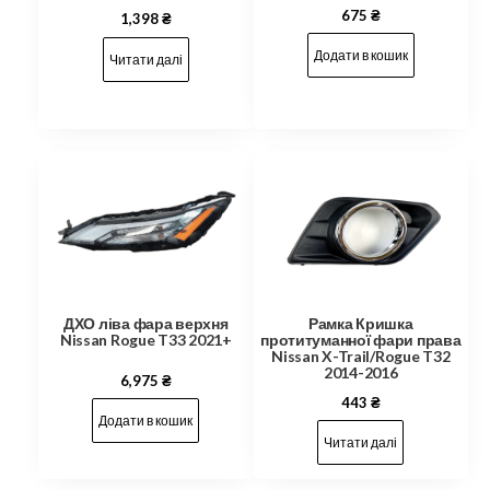
675
₴
1,398
₴
Додати в кошик
Читати далі
ДХО ліва фара верхня
Рамка Кришка
Nissan Rogue T33 2021+
протитуманної фари права
Nissan X-Trail/Rogue T32
2014-2016
6,975
₴
443
₴
Додати в кошик
Читати далі