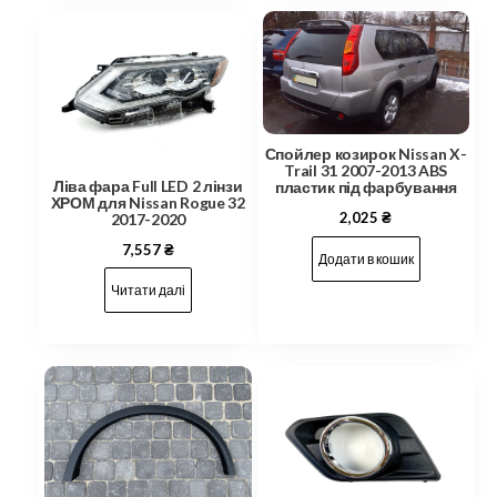
Спойлер козирок Nissan X-
Trail 31 2007-2013 ABS
Ліва фара Full LED 2 лінзи
пластик під фарбування
ХРОМ для Nissan Rogue 32
2,025
₴
2017-2020
7,557
₴
Додати в кошик
Читати далі