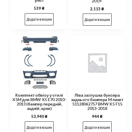
рест
2019-
539
₴
2,113
₴
Додати в кошик
Додати в кошик
Комплект обвісу у стилі
Ліва заглушка буксира
X5M для BMW X5 E70 2010-
заднього бампера M пакет
2013 (бампер передній,
51128062757 BMW X5 F15
задній, арки)
2013-2018
53,940
₴
944
₴
Додати в кошик
Додати в кошик