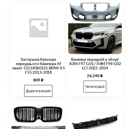
Заглушка буксира
Бампер передній у зборі
переднього бампера M
X3M F97 G01 / X4M F98 G02
пакет 51118060131 BMW X5
LCI 2022-2024
F15 2013-2018
26,340
₴
809
₴
Читати далі
Додати в кошик