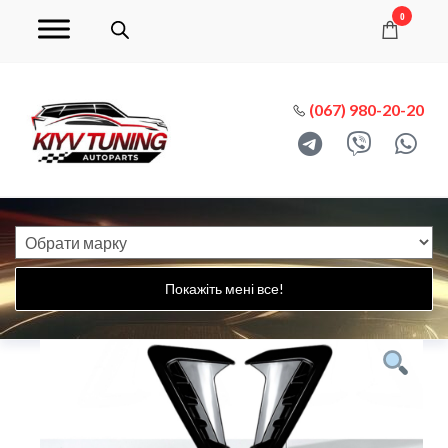
0
(067) 980-20-20
Покажіть мені все!