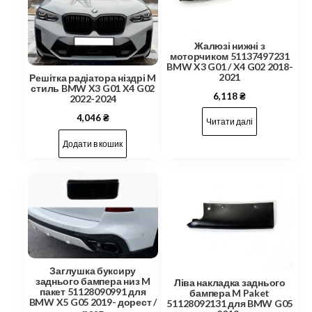
Жалюзі нижні з
моторчиком 51137497231
BMW X3 G01 / X4 G02 2018-
2021
Решітка радіатора ніздрі M
стиль BMW X3 G01 X4 G02
6,118
₴
2022-2024
4,046
₴
Читати далі
Додати в кошик
Заглушка буксиру
заднього бампера низ M
Ліва накладка заднього
пакет 51128090991 для
бампера M Paket
BMW X5 G05 2019- дорест /
51128092131 для BMW G05