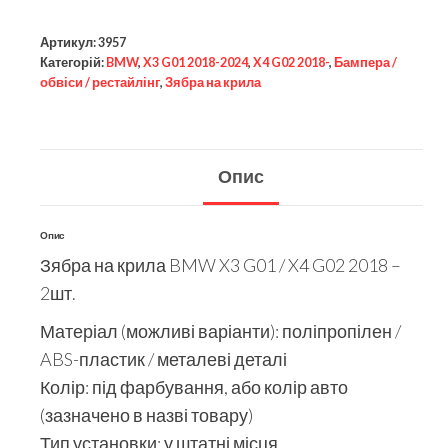
Артикул:
3957
Категорій:
BMW
,
X3 G01 2018-2024
,
X4 G02 2018-
,
Бампера /
обвіси / рестайлінг
,
Зябра на крила
Опис
Опис
Зябра на крила BMW X3 G01 / X4 G02 2018 –
2шт.
Матеріал (можливі варіанти): поліпропілен /
ABS-пластик / металеві деталі
Колір: під фарбування, або колір авто
(зазначено в назві товару)
Тип установки: у штатні місця