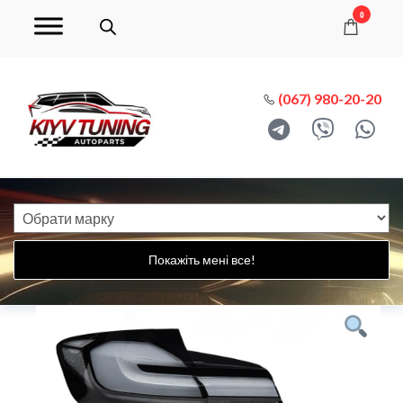
0
(067) 980-20-20
Покажіть мені все!