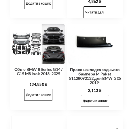
4,862
₴
Додати в кошик
Читати далі
Обвіс BMW 8 Series G14 /
Права накладка заднього
G15 M8 look 2018-2025
бампера M Paket
51128092132 для BMW G05
2019-
134,850
₴
2,113
₴
Додати в кошик
Додати в кошик