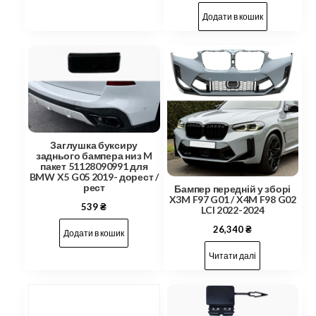
Додати в кошик
Заглушка буксиру
заднього бампера низ M
пакет 51128090991 для
BMW X5 G05 2019- дорест /
рест
Бампер передній у зборі
X3M F97 G01 / X4M F98 G02
539
₴
LCI 2022-2024
26,340
₴
Додати в кошик
Читати далі