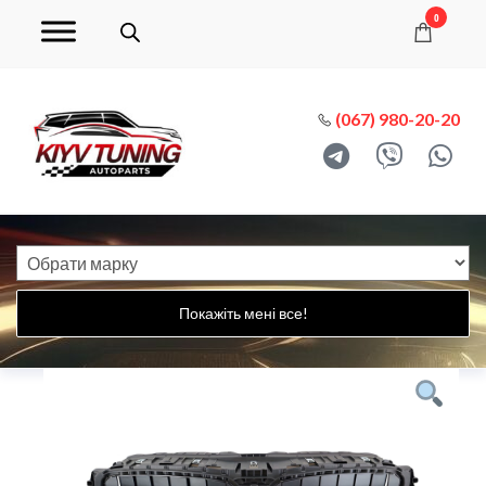
0
(067) 980-20-20
Покажіть мені все!