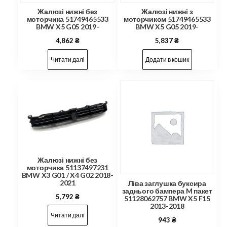
Жалюзі нижні без
Жалюзі нижні з
моторчика 51749465533
моторчиком 51749465533
BMW X5 G05 2019-
BMW X5 G05 2019-
4,862
₴
5,837
₴
Читати далі
Додати в кошик
Жалюзі нижні без
моторчика 51137497231
BMW X3 G01 / X4 G02 2018-
2021
Ліва заглушка буксира
заднього бампера M пакет
5,792
₴
51128062757 BMW X5 F15
2013-2018
Читати далі
943
₴