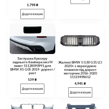
1,798
₴
Додати в кошик
Заглушка буксиру
заднього бампера низ M
Жалюзі BMW 5 G30 G31 LCI
пакет 51128090991 для
2020+ з перехідною
BMW X5 G05 2019- дорест /
планкою під дорест
рест
моторчик 2016-2020
51119498612
539
₴
4,945
₴
Додати в кошик
Додати в кошик