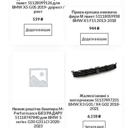
пакет 51128099126 для
BMW X5 G05 2019- дорест /
рест
Права кришка омивача
фари М пакет 51118059938
539
₴
BMW X5 F15 2013-2018
944
₴
Додати в кошик
Додати в кошик
Жалюзі нижні з
моторчиком 51137497231
BMW X3 G01 / X4 G02 2018-
2021
Нижня решітка бампера M-
Performance БЕЗ РАДАРУ
6,118
₴
51118747840 для BMW 5
series G30 G31 LCI 2020-
2023
Читати далі