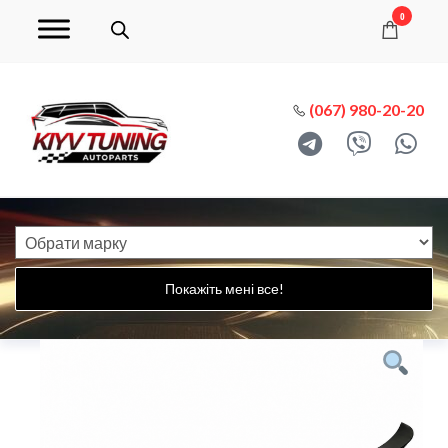
0
(067) 980-20-20
Покажіть мені все!