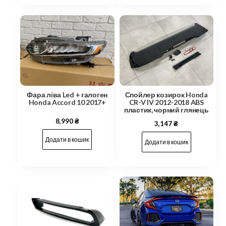
Фара ліва Led + галоген
Спойлер козирок Honda
Honda Accord 10 2017+
CR-V IV 2012-2018 ABS
пластик, чорний глянець
8,990
₴
3,147
₴
Додати в кошик
Додати в кошик