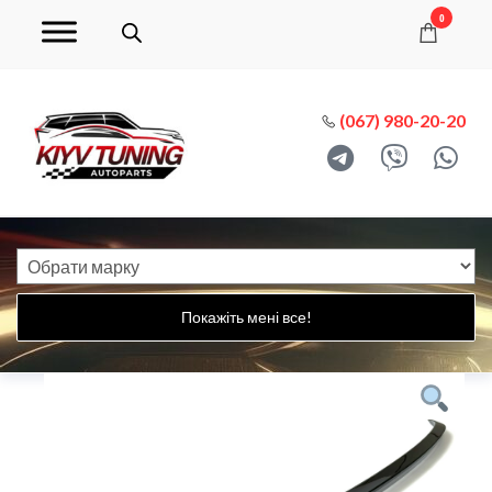
0
(067) 980-20-20
Покажіть мені все!