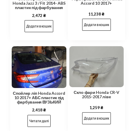
Honda Jazz 3 / Fit 2014- ABS
Accord 10 2017+
пластик під фарбування
11,238
₴
2,472
₴
Додати в кошик
Додати в кошик
Скло фари Honda CR-V
Спойлер ліп Honda Accord
2015-2017 ліве
10 2017+ АБС пластик під
фарбування ВУЗЬКИЙ
1,259
₴
2,418
₴
Додати в кошик
Читати далі