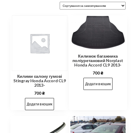
Килимок багажника
поліуретановий Norplast
Honda Accord CL9 2013-
700
₴
Килими салону гумові
Stingray Honda Accord CL9
Додати в кошик
2013-
700
₴
Додати в кошик