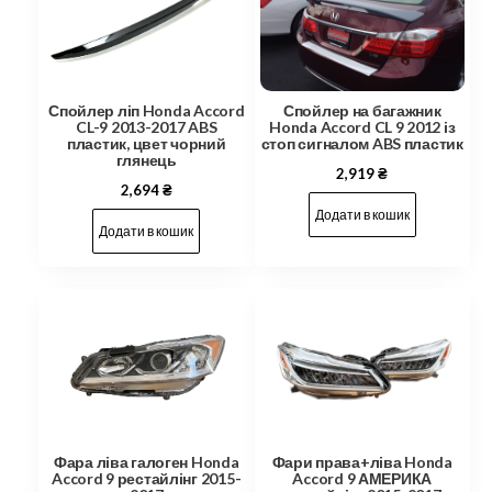
Спойлер на багажник
Спойлер ліп Honda Accord
Honda Accord CL 9 2012 із
CL-9 2013-2017 ABS
стоп сигналом ABS пластик
пластик, цвет чорний
глянець
2,919
₴
2,694
₴
Додати в кошик
Додати в кошик
Фари права+ліва Honda
Фара ліва галоген Honda
Accord 9 АМЕРИКА
Accord 9 рестайлінг 2015-