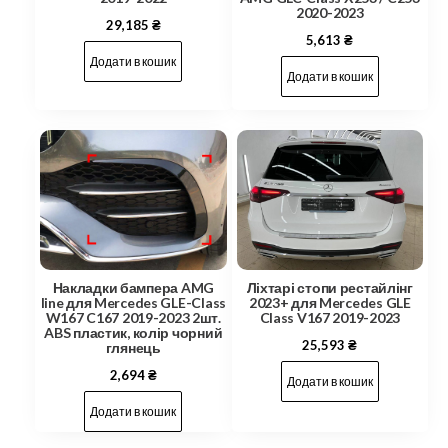
2020-2023
29,185
₴
5,613
₴
Додати в кошик
Додати в кошик
Накладки бампера AMG
Ліхтарі стопи рестайлінг
line для Mercedes GLE-Class
2023+ для Mercedes GLE
W167 C167 2019-2023 2шт.
Class V167 2019-2023
ABS пластик, колір чорний
25,593
₴
глянець
2,694
₴
Додати в кошик
Додати в кошик