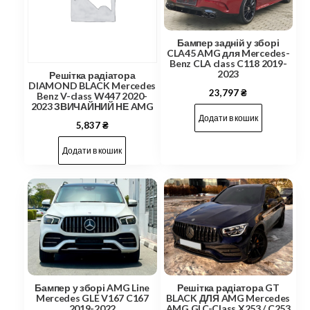
Бампер задній у зборі
CLA45 AMG для Mercedes-
Benz CLA class C118 2019-
2023
Решітка радіатора
DIAMOND BLACK Mercedes
23,797
₴
Benz V-class W447 2020-
2023 ЗВИЧАЙНИЙ НЕ AMG
Додати в кошик
5,837
₴
Додати в кошик
Бампер у зборі AMG Line
Решітка радіатора GT
Mercedes GLE V167 C167
BLACK ДЛЯ AMG Mercedes
2019-2022
AMG GLC-Class X253 / C253