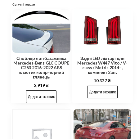
Супутні товари
Спойлер лип багажника
Задні LED ліхтарі для
Mercedes-Benz GLC COUPE
Mercedes W447 Vito / V-
C253 2016-2022 ABS
class / Metris 2014- ,
пластик колір чорний
комплект 2шт.
глянець
10,327
₴
2,919
₴
Додати в кошик
Додати в кошик