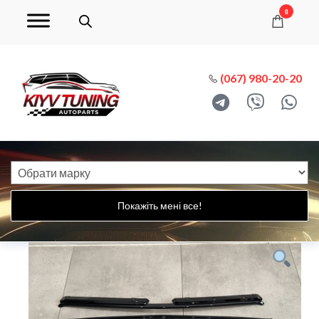
0
(067) 980-20-20
Покажіть мені все!