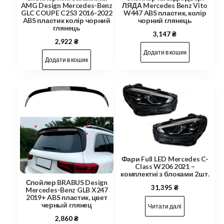
ЛЯДА Mercedes Benz Vito
AMG Design Mercedes-Benz
W447 ABS пластик, колір
GLC COUPE C253 2016-2022
чорний глянець
ABS пластик колір чорний
глянець
3,147
₴
2,922
₴
Додати в кошик
Додати в кошик
Фари Full LED Mercedes C-
Class W206 2021 –
комплектні з блоками 2шт.
Спойлер BRABUS Design
31,395
₴
Mercedes-Benz GLB X247
2019+ ABS пластик, цвет
черный глянец
Читати далі
2,860
₴