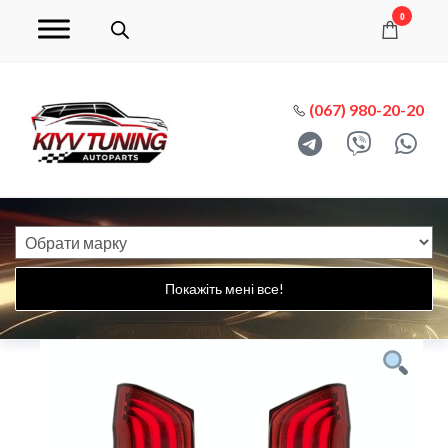
0
(067) 980-20-20
Покажіть мені все!