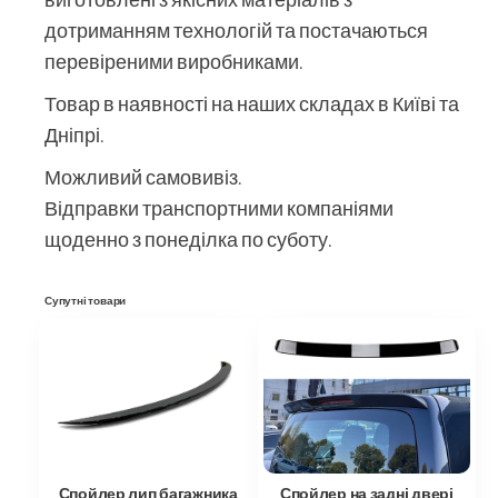
дотриманням технологій та постачаються
перевіреними виробниками.
Товар в наявності на наших складах в Київі та
Дніпрі.
Можливий самовивіз.
Відправки транспортними компаніями
щоденно з понеділка по суботу.
Супутні товари
Спойлер на задні двері
Спойлер лип багажника