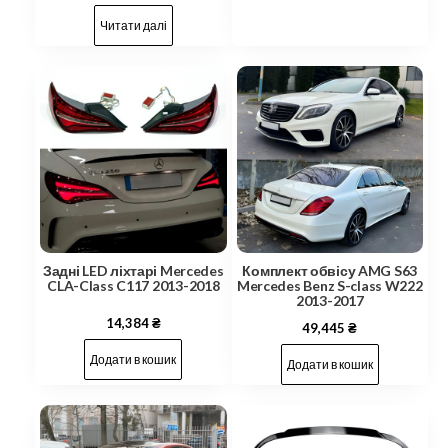
Читати далі
Задні LED ліхтарі Mercedes
Комплект обвісу AMG S63
CLA-Class C117 2013-2018
Mercedes Benz S-class W222
2013-2017
14,384
₴
49,445
₴
Додати в кошик
Додати в кошик