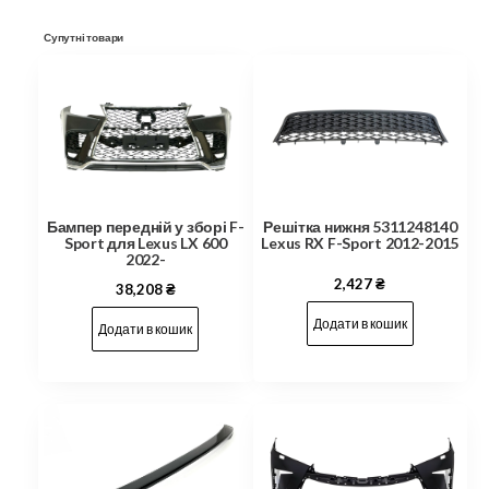
Супутні товари
Решітка нижня 5311248140
Бампер передній у зборі F-
Lexus RX F-Sport 2012-2015
Sport для Lexus LX 600
2022-
2,427
₴
38,208
₴
Додати в кошик
Додати в кошик