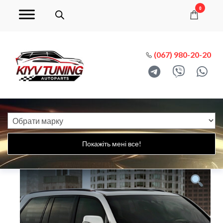
0
(067) 980-20-20
Покажіть мені все!