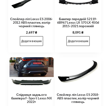
Бампер передній 52119-
Спойлер ліп Lexus ES 2006-
6B967 Lexus LX 570 LX 450d
2012 ABS пластик, колір
2015-2021 порожній
чорний глянець
8,091
₴
2,697
₴
Додати в кошик
Додати в кошик
Спойлер ліп Lexus ES 2018-
Спідниця заднього
ABS пластик, колір чорний
бампера F-Sport Lexus NX
глянець
2022+