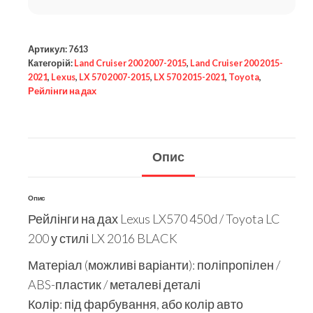
Артикул:
7613
Категорій:
Land Cruiser 200 2007-2015
,
Land Cruiser 200 2015-
2021
,
Lexus
,
LX 570 2007-2015
,
LX 570 2015-2021
,
Toyota
,
Рейлінги на дах
Опис
Опис
Рейлінги на дах Lexus LX570 450d / Toyota LC
200 у стилі LX 2016 BLACK
Матеріал (можливі варіанти): поліпропілен /
ABS-пластик / металеві деталі
Колір: під фарбування, або колір авто