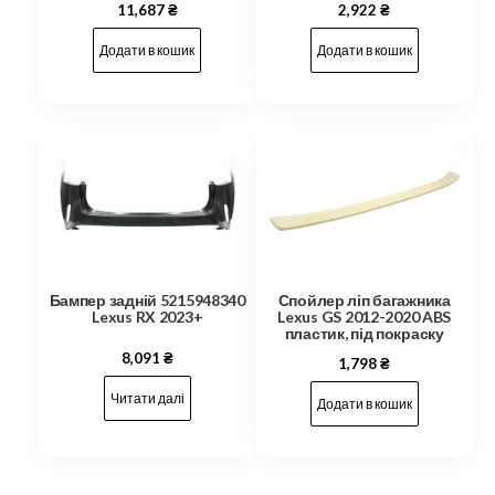
2,922
₴
11,687
₴
Додати в кошик
Додати в кошик
Бампер задній 5215948340
Спойлер ліп багажника
Lexus RX 2023+
Lexus GS 2012-2020 ABS
пластик, під покраску
8,091
₴
1,798
₴
Читати далі
Додати в кошик