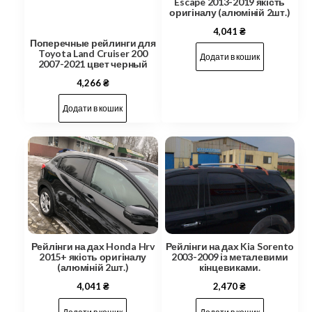
Escape 2013-2019 якість
оригіналу (алюміній 2шт.)
4,041
₴
Поперечные рейлинги для
Toyota Land Cruiser 200
Додати в кошик
2007-2021 цвет черный
4,266
₴
Додати в кошик
Рейлінги на дах Honda Hrv
Рейлінги на дах Kia Sorento
2015+ якість оригіналу
2003-2009 із металевими
(алюміній 2шт.)
кінцевиками.
4,041
₴
2,470
₴