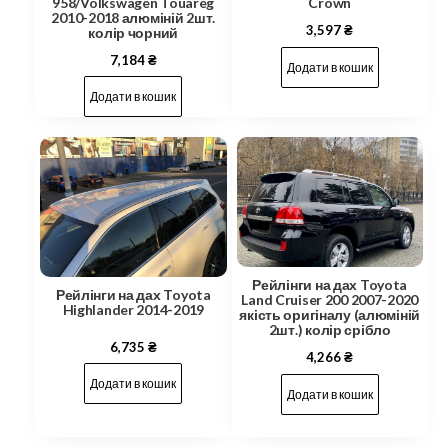
958/Volkswagen Touareg
Crown
2010-2018 алюміній 2шт.
3,597
₴
колір чорний
7,184
₴
Додати в кошик
Додати в кошик
Рейлінги на дах Toyota
Рейлінги на дах Toyota
Land Cruiser 200 2007-2020
Highlander 2014-2019
якість оригіналу (алюміній
2шт.) колір срібло
6,735
₴
4,266
₴
Додати в кошик
Додати в кошик