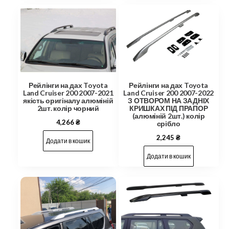
Рейлінги на дах Toyota
Рейлінги на дах Toyota
Land Cruiser 200 2007-2021
Land Cruiser 200 2007-2022
якість оригіналу алюміній
З ОТВОРОМ НА ЗАДНІХ
2шт. колір чорний
КРИШКАХ ПІД ПРАПОР
(алюміній 2шт.) колір
4,266
₴
срібло
2,245
₴
Додати в кошик
Додати в кошик