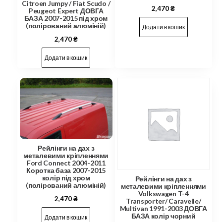
Citroen Jumpy / Fiat Scudo /
2,470
₴
Peugeot Expert ДОВГА
БАЗА 2007-2015 під хром
(полірований алюміній)
Додати в кошик
2,470
₴
Додати в кошик
Рейлінги на дах з
металевими кріпленнями
Ford Connect 2004-2011
Коротка база 2007-2015
колір під хром
Рейлінги на дах з
(полірований алюміній)
металевими кріпленнями
Volkswagen T-4
2,470
₴
Transporter/ Caravelle/
Multivan 1991-2003 ДОВГА
БАЗА колір чорний
Додати в кошик