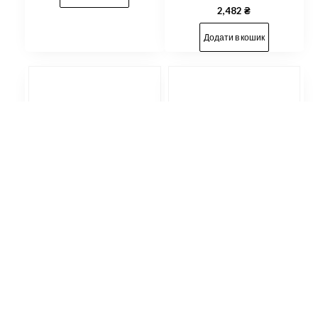
2,482
₴
Додати в кошик
Рейлінги на дах з
Рейлінги на дах із
пластиковими кріпленнями
металевими кріпленнями
Hyundai H 1 2008 – ДОВГА
Citroen Jumpy / Fiat Scudo /
БАЗА колір під хром
Peugeot Expert КОРОТКА
(полірований алюміній)
БАЗА 2007-2015 колір
чорний
1,977
₴
2,482
₴
Додати в кошик
Додати в кошик