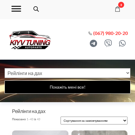
0
(067) 980-20-20
Покажіть мені все!
Рейлінги на дах
Показано 1–43 із 43