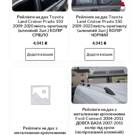
Рейлінги на дах Toyota
Рейлінги на дах Toyota
Land Cruiser Prado 150
Land Cruiser Prado 150
2009-2020 якість оригіналу
2009-2023 якість оригіналу
(алюміній 2шт.) КОЛІР
(алюміній 2шт.) КОЛІР
СРІБЛО
ЧОРНИЙ
4,041
₴
4,041
₴
Додати в кошик
Додати в кошик
Рейлінги на дах з
металевими кріпленнями
Ford Connect 2004-2011
ДОВГА БАЗА 2007-2015
колір під хром
Рейлінги на дах з
(полірований алюміній)
металевими кріпленнями