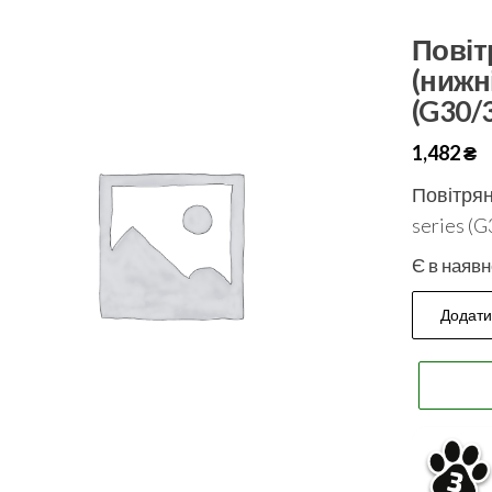
Повіт
(нижн
(G30/
1,482
₴
Повітрян
series (
Є в наявн
Додати