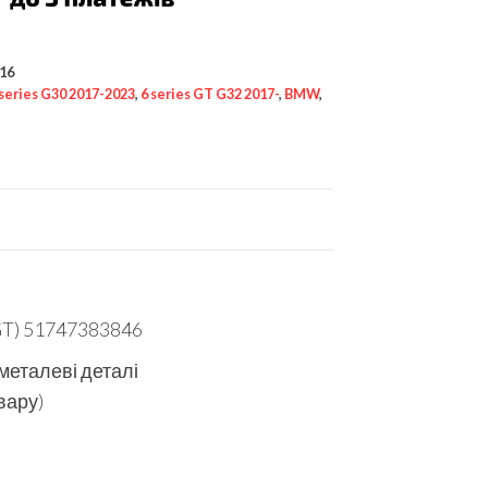
16
 series G30 2017-2023
,
6 series GT G32 2017-
,
BMW
,
GT) 51747383846
 металеві деталі
вару)