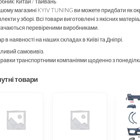
бник: Китай / Тайвань
шому магазині KYIV TUNING ви можете придбати як окре
лекти у зборі. Всі товари виготовлені з якісних матері
тачаються перевіреними виробниками.
р в наявності на наших складах в Київі та Дніпрі.
ливий самовивіз.
равки транспортними компаніями щоденно з понеділка
утні товари