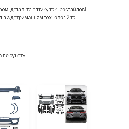
мі деталі та оптику так і рестайлові
алів з дотриманням технологій та
 по суботу.