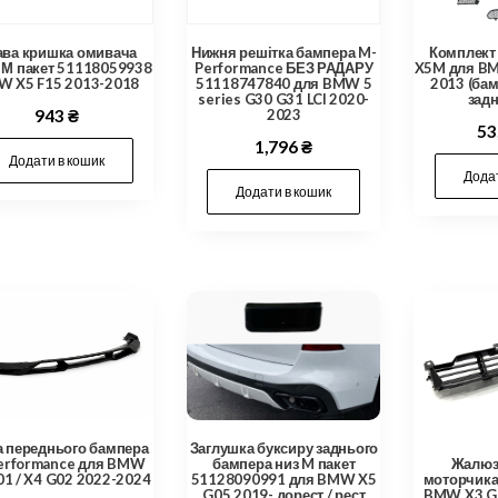
ава кришка омивача
Нижня решітка бампера M-
Комплект 
 М пакет 51118059938
Performance БЕЗ РАДАРУ
X5M для BM
 X5 F15 2013-2018
51118747840 для BMW 5
2013 (бам
series G30 G31 LCI 2020-
задн
943
₴
2023
53
1,796
₴
Додати в кошик
Додат
Додати в кошик
 переднього бампера
Заглушка буксиру заднього
erformance для BMW
бампера низ M пакет
Жалюзі
01 / X4 G02 2022-2024
51128090991 для BMW X5
моторчик
G05 2019- дорест / рест
BMW X3 G0