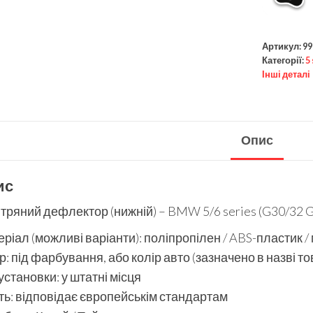
Артикул:
99
Категорії:
5
Інші деталі
Опис
ис
тряний дефлектор (нижній) – BMW 5/6 series (G30/32 
ріал (можливі варіанти): поліпропілен / ABS-пластик /
р: під фарбування, або колір авто (зазначено в назві то
установки: у штатні місця
ть: відповідає європейськім стандартам