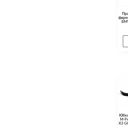
Пр
фари
BMW
Юбка
M-P
X3 G