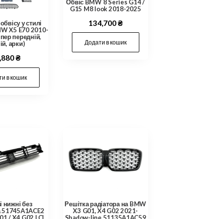
Обвіс BMW 8 Series G14 /
G15 M8 look 2018-2025
134,700
₴
обвісу у стилі
W X5 E70 2010-
пер передній,
Додати в кошик
ій, арки)
,880
₴
и в кошик
 нижні без
Решітка радіатора на BMW
а 51745A1ACE2
X3 G01, X4 G02 2021-
1 / X4 G02 LCI
Shadow-line 51135A1AC59