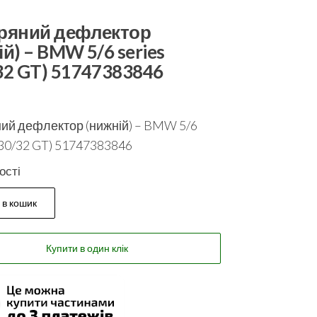
ряний дефлектор
ій) – BMW 5/6 series
32 GT) 51747383846
ий дефлектор (нижній) – BMW 5/6
G30/32 GT) 51747383846
ості
 в кошик
Купити в один клік