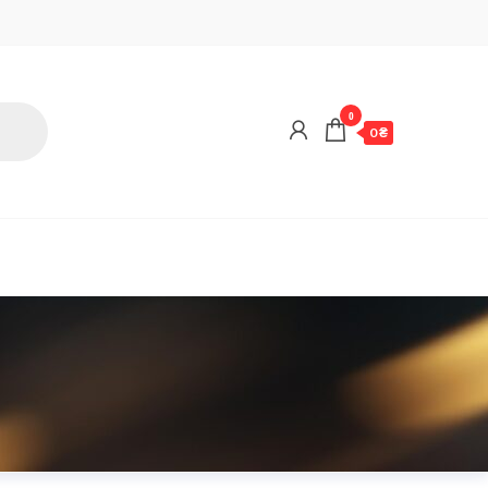
0
0 ₴