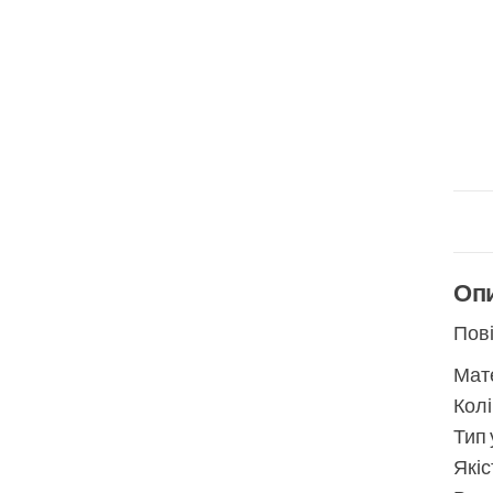
Оп
Пові
Мате
Колі
Тип 
Якіс