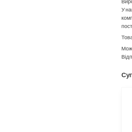
Виро
У на
комп
пос
Това
Мож
Відп
Суп