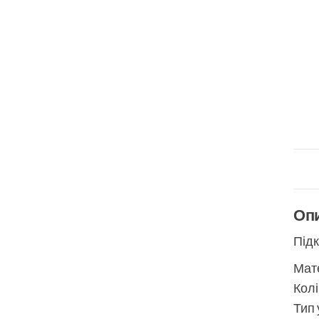
Оп
Підк
Мате
Колі
Тип 