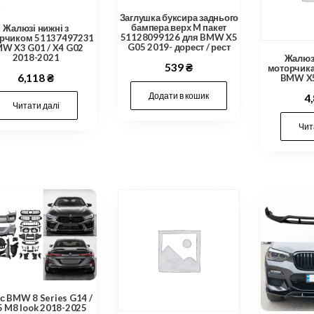
Заглушка буксира заднього
бампера верх M пакет
Жалюзі нижні з
51128099126 для BMW X5
рчиком 51137497231
G05 2019- дорест / рест
W X3 G01 / X4 G02
2018-2021
Жалюзі
539
₴
моторчик
6,118
₴
BMW X5
Додати в кошик
4
Читати далі
Чит
с BMW 8 Series G14 /
 M8 look 2018-2025