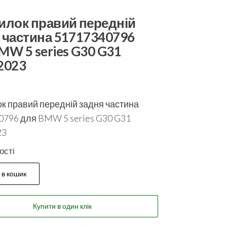
илок правий передній
 частина 51717340796
MW 5 series G30 G31
2023
к правий передній задня частина
0796 для BMW 5 series G30 G31
23
ості
 в кошик
Купити в один клік