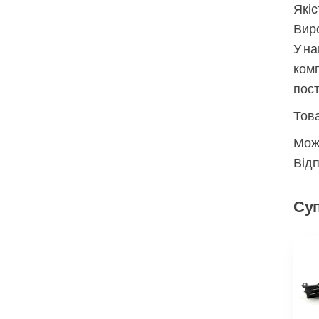
Якіс
Виро
У на
комп
пос
Това
Мож
Відп
Суп