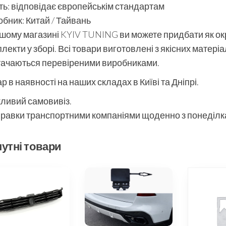
ть: відповідає європейськім стандартам
бник: Китай / Тайвань
шому магазині KYIV TUNING ви можете придбати як окре
лекти у зборі. Всі товари виготовлені з якісних матері
тачаються перевіреними виробниками.
р в наявності на наших складах в Київі та Дніпрі.
ливий самовивіз.
равки транспортними компаніями щоденно з понеділка
утні товари