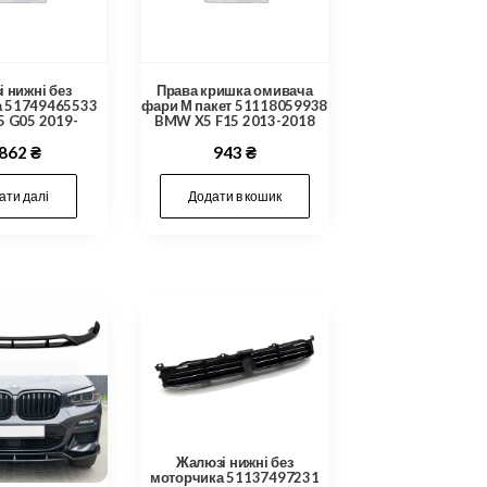
 нижні без
Права кришка омивача
а 51749465533
фари М пакет 51118059938
 G05 2019-
BMW X5 F15 2013-2018
,862
₴
943
₴
ати далі
Додати в кошик
Жалюзі нижні без
моторчика 51137497231