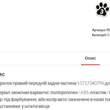
Артикул:
93
Категорії:
5
Опис
ис
рилок правий передній задня частина 51717340796 дл
ріал (можливі варіанти): поліпропілен / ABS-пластик /
р: під фарбування, або колір авто (зазначено в назві то
установки: у штатні місця