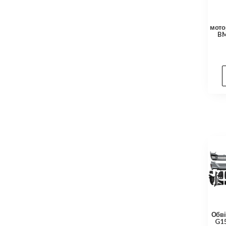
мото
BM
Обві
G15