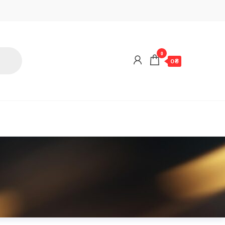
0
0 ₴