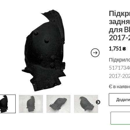
Підкр
задня
для B
2017-
1,751
₴
Підкрило
5171734
2017-20
Є в наявн
Додати