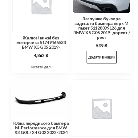
Заглушка буксира
заднього бампера верх M
пакет 51128099126 для
BMW X5 G05 2019- дорест /
рест
Жалюзі нижні без
моторчика 51749465533
539
₴
BMW X5 G05 2019-
4,862
₴
Додати в кошик
Читати далі
Юбка переднього бампера
M-Performance для BMW
X3 G01 / X4 G02 2022-2024