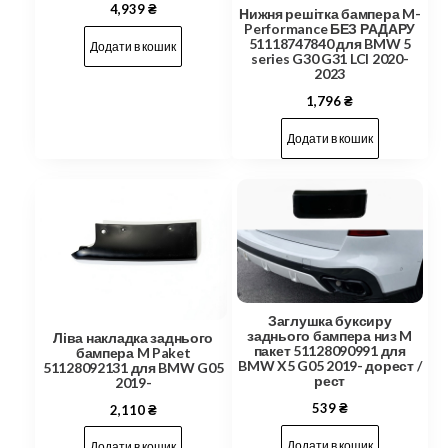
4,939
₴
Нижня решітка бампера M-
Performance БЕЗ РАДАРУ
51118747840 для BMW 5
Додати в кошик
series G30 G31 LCI 2020-
2023
1,796
₴
Додати в кошик
Заглушка буксиру
заднього бампера низ M
Ліва накладка заднього
пакет 51128090991 для
бампера M Paket
BMW X5 G05 2019- дорест /
51128092131 для BMW G05
рест
2019-
539
₴
2,110
₴
Додати в кошик
Додати в кошик