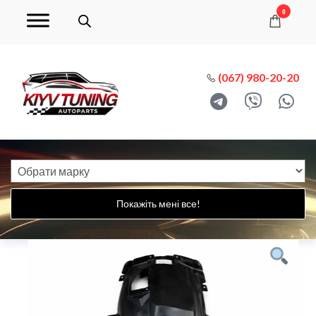
0
(067) 980-20-20
Покажіть мені все!