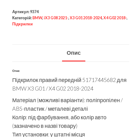
Артикул:
9374
Категорій:
BMW
,
iX3 G08 2021-
,
X3 G01 2018-2024
,
X4 G02 2018-
,
Підкрилки
Опис
Опис
Підкрилок правий передній 51717445682 для
BMW X3 G01 / X4 G02 2018-2024
Матеріал (можливі варіанти): поліпропілен /
ABS-пластик / металеві деталі
Колір: під фарбування, або колір авто
(зазначено в назві товару)
Тип установки: у штатні місця