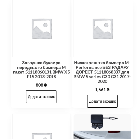
Заглушка буксира
Нижня решітка бампера M-
переднього бампера M
Performance БЕЗ РАДАРУ
пакет 51118060131 BMW X5
ДОРЕСТ 51118068337 для
F15 2013-2018
BMW 5 series G30 G31 2017-
2020
808
₴
1,661
₴
Додати в кошик
Додати в кошик