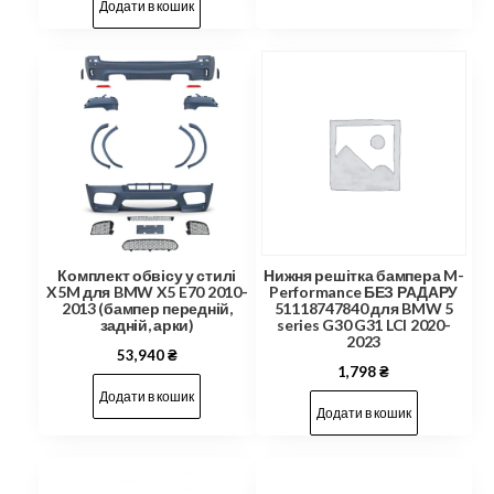
Додати в кошик
Комплект обвісу у стилі
Нижня решітка бампера M-
X5M для BMW X5 E70 2010-
Performance БЕЗ РАДАРУ
2013 (бампер передній,
51118747840 для BMW 5
задній, арки)
series G30 G31 LCI 2020-
2023
53,940
₴
1,798
₴
Додати в кошик
Додати в кошик