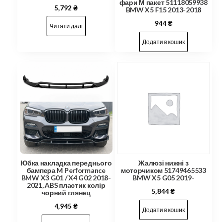
фари М пакет 51118059938
5,792
₴
BMW X5 F15 2013-2018
944
₴
Читати далі
Додати в кошик
Юбка накладка переднього
Жалюзі нижні з
бампера M Performance
моторчиком 51749465533
BMW X3 G01 / X4 G02 2018-
BMW X5 G05 2019-
2021, ABS пластик колір
5,844
₴
чорний глянец
4,945
₴
Додати в кошик