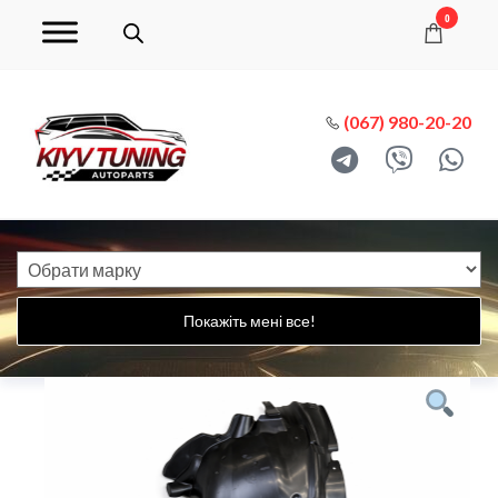
0
(067) 980-20-20
Покажіть мені все!