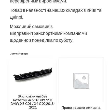
перевіреними виробниками.
Товар в наявності на наших складах в Київі та
Дніпрі.
Можливий самовивіз.
Відправки транспортними компаніями
щоденно з понеділка по суботу.
Супутні товари
Жалюзі нижні без
моторчика 51137497231
BMW X3 G01 / X4 G02 2018-
2021
Права кришка омивача