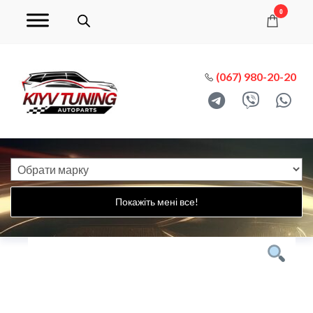
0
(067) 980-20-20
Покажіть мені все!