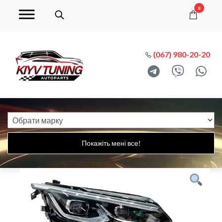
0
(067) 980-20-20
Покажіть мені все!