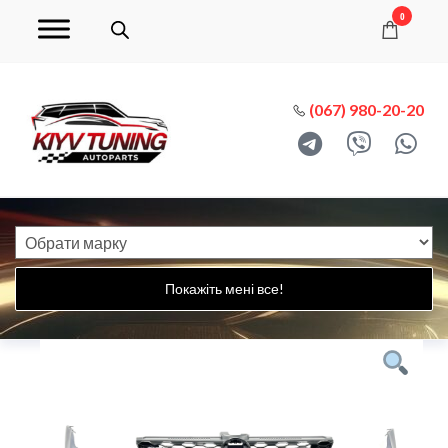
0
(067) 980-20-20
Покажіть мені все!