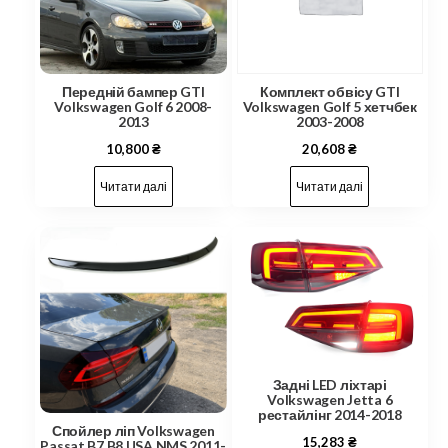
Передній бампер GTI
Комплект обвісу GTI
Volkswagen Golf 6 2008-
Volkswagen Golf 5 хетчбек
2013
2003-2008
10,800
₴
20,608
₴
Читати далі
Читати далі
Задні LED ліхтарі
Volkswagen Jetta 6
рестайлінг 2014-2018
Спойлер ліп Volkswagen
15,283
₴
Passat B7 B8 USA NMS 2011-