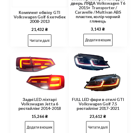
дверь ЛЯДА Volkswagen T6
2015+ Transporter /
Caravelle / Multivan ABS
Комплект обвісу GTI
пластик, колір чорний
Volkswagen Golf 6 хетчбек
глянець
2008-2013
3,143
₴
21,432
₴
Додати в кошик
Читати далі
Задні LED ліхтарі
FULL LED фари в стилі GTI
Volkswagen Jetta 6
Volkswagen Golf 7.5
рестайлінг 2014-2018
рестайлінг 2017-2021
15,266
₴
23,612
₴
Додати в кошик
Читати далі