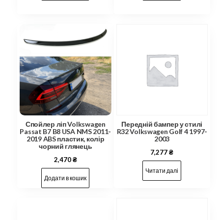
Спойлер ліп Volkswagen
Передній бампер у стилі
Passat B7 B8 USA NMS 2011-
R32 Volkswagen Golf 4 1997-
2019 ABS пластик, колір
2003
чорний глянець
7,277
₴
2,470
₴
Читати далі
Додати в кошик