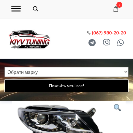
0
(067) 980-20-20
Покажіть мені все!