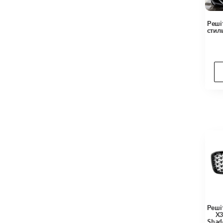
Решіт
стил
Реші
X3
Shad