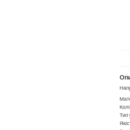
Оп
Нап
Мате
Колі
Тип 
Якіс