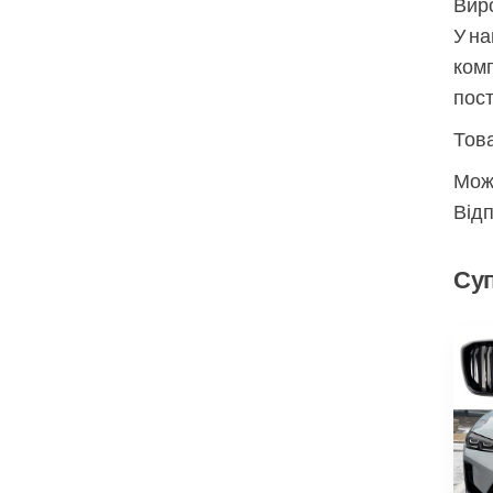
Виро
У на
комп
пос
Това
Мож
Відп
Суп