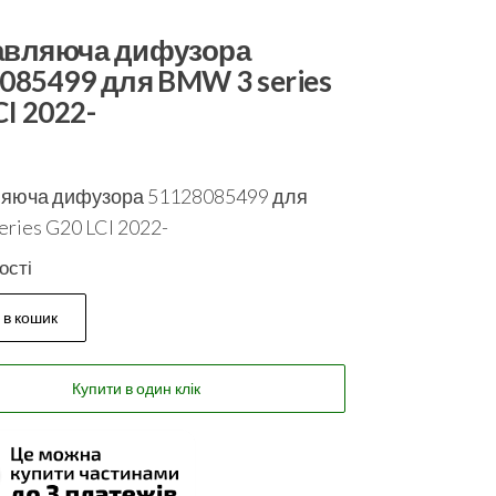
авляюча дифузора
085499 для BMW 3 series
CI 2022-
яюча дифузора 51128085499 для
ries G20 LCI 2022-
ості
 в кошик
Купити в один клік