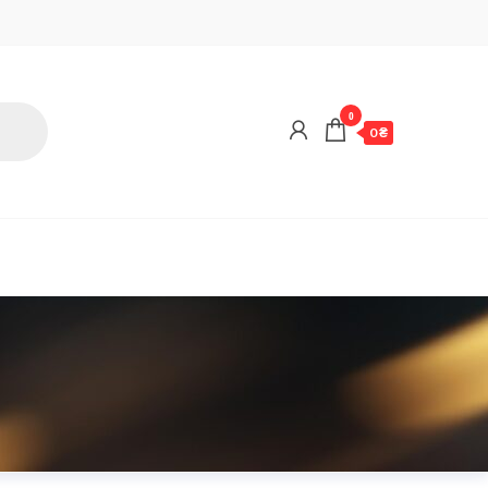
0
0 ₴