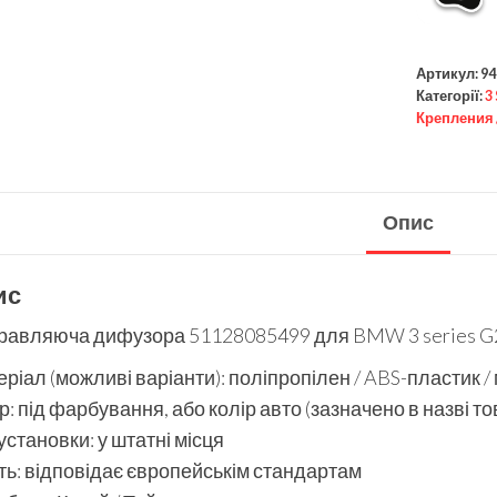
Артикул:
94
Категорії:
3
Крепления 
Опис
ис
равляюча дифузора 51128085499 для BMW 3 series G2
ріал (можливі варіанти): поліпропілен / ABS-пластик /
р: під фарбування, або колір авто (зазначено в назві то
установки: у штатні місця
ть: відповідає європейськім стандартам