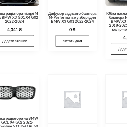
ка радіатора ніздрі M
Дифузор заднього бампера
Юбка накла
ь BMW X3 G01 X4 G02
M-Performance у зборі для
бампера 
2022-2024
BMW X3 G01 2022-2024
BMW X3 
2018-2021
4,041
₴
0
₴
колір ч
4
Додати в кошик
Читати далі
Додат
тка радіатора на BMW
 G01, X4 G02 2021-
ow-line 51135A1AC59