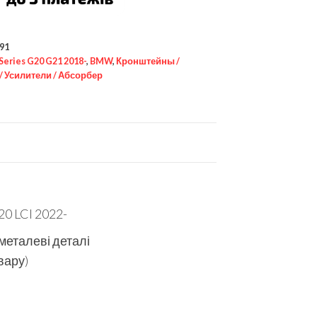
91
 Series G20 G21 2018-
,
BMW
,
Кронштейны /
/ Усилители / Абсорбер
0 LCI 2022-
 металеві деталі
вару)