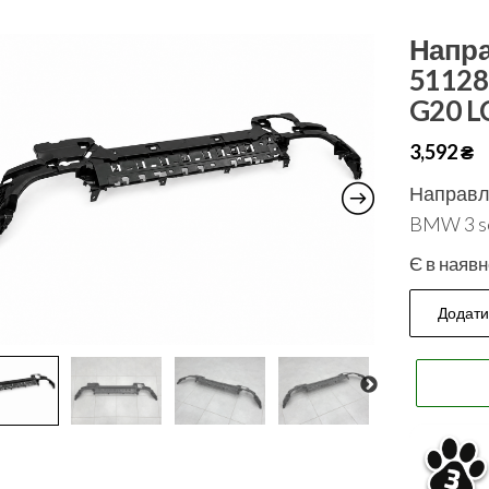
Напр
51128
G20 L
3,592
₴
Направл
BMW 3 se
Є в наявн
Додати