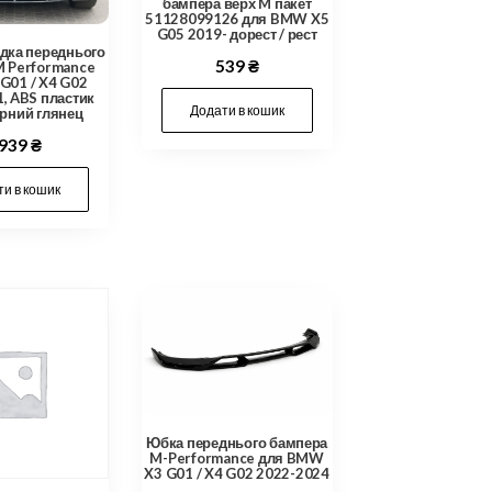
бампера верх M пакет
51128099126 для BMW X5
G05 2019- дорест / рест
дка переднього
539
₴
M Performance
G01 / X4 G02
, ABS пластик
Додати в кошик
орний глянец
,939
₴
и в кошик
Юбка переднього бампера
M-Performance для BMW
X3 G01 / X4 G02 2022-2024