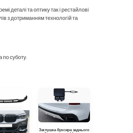
мі деталі та оптику так і рестайлові
алів з дотриманням технологій та
 по суботу.
Заглушка буксира заднього