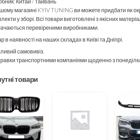
бник: Китай / Тайвань
шому магазині KYIV TUNING ви можете придбати як окре
лекти у зборі. Всі товари виготовлені з якісних матері
тачаються перевіреними виробниками.
р в наявності на наших складах в Київі та Дніпрі.
ливий самовивіз.
равки транспортними компаніями щоденно з понеділка
утні товари