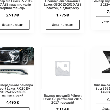
ер ліп Lexus ES 2012-
Спойлер ліп багажника
Бампер пер
7 ABS пластик, колір
Lexus GS 2012-2020 ABS
2022+
чорний глянець
пластик, під покраску
7
2,919
₴
1,796
₴
Додат
Додати в кошик
Додати в кошик
Ліва накла
 переднього бампера
Sport 53
port Lexus RX 2015-
Lexus
2019 5312248080
напівматовий
Бампер передній F-Sport
2
Lexus GS рестайлінг 2016-
4,490
₴
2017 порожній
Додат
7,184
₴