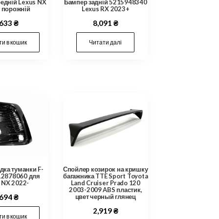
едній Lexus NX
Бампер задній 5215948340
 порожній
Lexus RX 2023+
,633
₴
8,091
₴
и в кошик
Читати далі
дка туманки F-
Спойлер козирок на кришку
12878060 для
багажника TTE Sport Toyota
 NX 2022-
Land Cruiser Prado 120
2003-2009 ABS пластик,
,694
₴
цвет черный глянец
2,919
₴
и в кошик