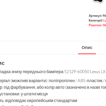
Артикул:
96
Категорії:
L
Решітки / Н
Опис
ис
адка знизу переднього бампера 52129-60050 Lexus LX
ріал (можливі варіанти): поліпропілен / ABS-пластик /
р: під фарбування, або колір авто (зазначено в назві то
установки: у штатні місця
ть: відповідає європейськім стандартам