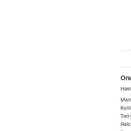
Оп
Накл
Мате
Колі
Тип 
Якіс