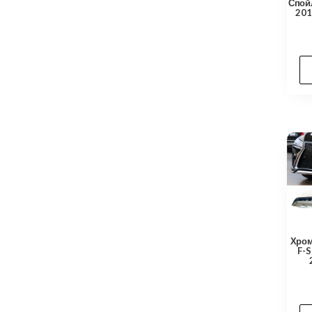
Спойл
201
Хром
F-S