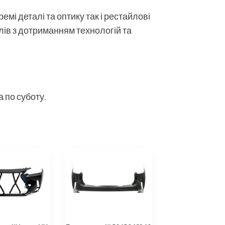
мі деталі та оптику так і рестайлові
алів з дотриманням технологій та
 по суботу.