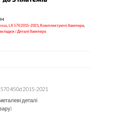
94
exus
,
LX 570 2015-2021
,
Комплектуючі бампера
,
акладки / Деталі бампера
 570 450d 2015-2021
 металеві деталі
вару)