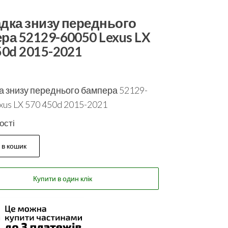
дка знизу переднього
ра 52129-60050 Lexus LX
50d 2015-2021
 знизу переднього бампера 52129-
xus LX 570 450d 2015-2021
ості
 в кошик
Купити в один клік