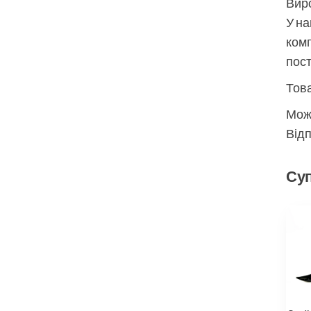
Виро
У на
комп
пос
Това
Мож
Відп
Суп