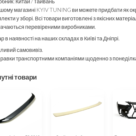
бник: Китай / Тайвань
шому магазині KYIV TUNING ви можете придбати як окре
лекти у зборі. Всі товари виготовлені з якісних матері
тачаються перевіреними виробниками.
р в наявності на наших складах в Київі та Дніпрі.
ливий самовивіз.
равки транспортними компаніями щоденно з понеділка
утні товари