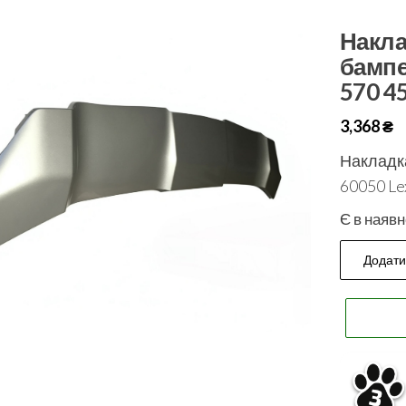
Накла
бампе
570 4
3,368
₴
Накладка
60050 Le
Є в наявн
Додати