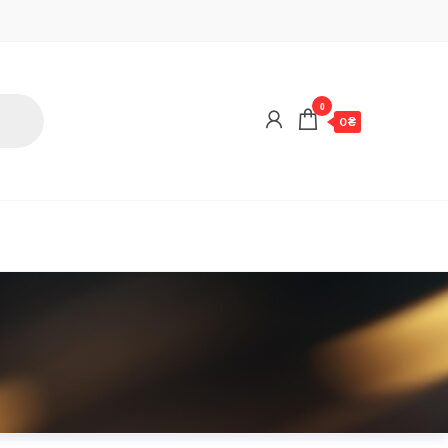
0
0 ₴