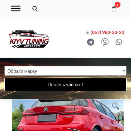
0
(067) 980-20-20
Покажіть мені все!