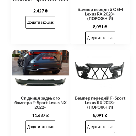
Бампер передній OEM
2,427
₴
Lexus RX 2023+
(ПОРОЖНІЙ)
Додати в кошик
8,091
₴
Додати в кошик
Спідниця заднього
Бампер передній F-Sport
бампера F-Sport Lexus NX
Lexus RX 2023+
2022+
(ПОРОЖНІЙ)
11,687
₴
8,091
₴
Додати в кошик
Додати в кошик