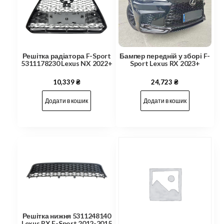
Решітка радіатора F-Sport
Бампер передній у зборі F-
5311178230 Lexus NX 2022+
Sport Lexus RX 2023+
10,339
₴
24,723
₴
Додати в кошик
Додати в кошик
Решітка нижня 5311248140
Lexus RX F-Sport 2012-2015