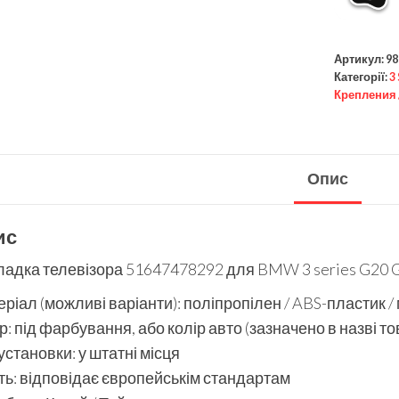
Артикул:
98
Категорії:
3
Крепления 
Опис
ис
ладка телевізора 51647478292 для BMW 3 series G20 
ріал (можливі варіанти): поліпропілен / ABS-пластик /
р: під фарбування, або колір авто (зазначено в назві то
установки: у штатні місця
ть: відповідає європейськім стандартам