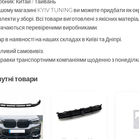
бник: Китай / Тайвань
шому магазині KYIV TUNING ви можете придбати як окре
лекти у зборі. Всі товари виготовлені з якісних матері
тачаються перевіреними виробниками.
р в наявності на наших складах в Київі та Дніпрі.
ливий самовивіз.
равки транспортними компаніями щоденно з понеділка
утні товари