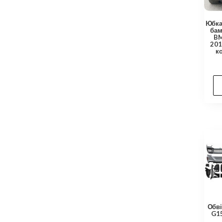
Юбка
бам
BM
201
к
Обві
G15