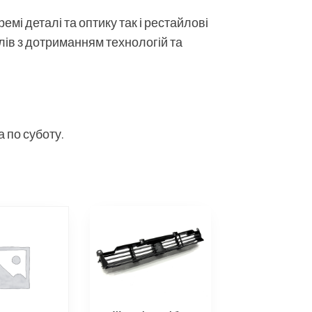
мі деталі та оптику так і рестайлові
алів з дотриманням технологій та
 по суботу.