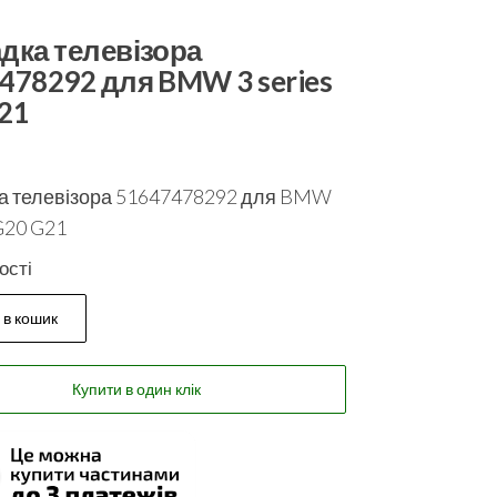
дка телевізора
478292 для BMW 3 series
21
а телевізора 51647478292 для BMW
 G20 G21
ості
 в кошик
Купити в один клік