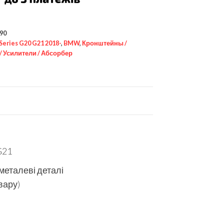
90
 Series G20 G21 2018-
,
BMW
,
Кронштейны /
/ Усилители / Абсорбер
G21
 металеві деталі
вару)