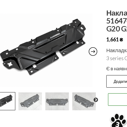
Накла
51647
G20 G
1,661
₴
Накладк
3 series
Є в наявн
Додати