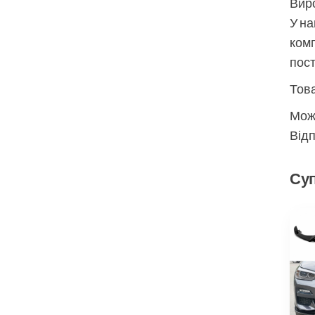
Виро
У на
комп
пос
Това
Мож
Відп
Суп