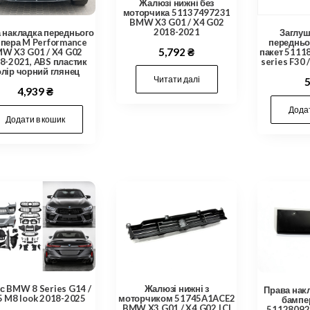
Жалюзі нижні без
моторчика 51137497231
BMW X3 G01 / X4 G02
2018-2021
 накладка переднього
Заглуш
пера M Performance
передньо
5,792
₴
W X3 G01 / X4 G02
пакет 511
8-2021, ABS пластик
series F30 
олір чорний глянец
Читати далі
4,939
₴
Додат
Додати в кошик
с BMW 8 Series G14 /
Жалюзі нижні з
Права нак
 M8 look 2018-2025
моторчиком 51745A1ACE2
бампе
BMW X3 G01 / X4 G02 LCI
51128092