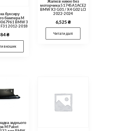
Жалюзі нижні без
моторчика 51745A1ACE2
BMW X3 G01 / X4 G02 LCI
2022-2024
ка буксиру
го бампера M
6,525
₴
18067961 BMW 3
/ F31 2012-2018
Читати далі
584
₴
и в кошик
ладка заднього
ра M Paket
132 для BMW