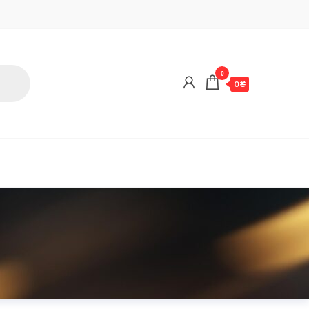
0
0 ₴