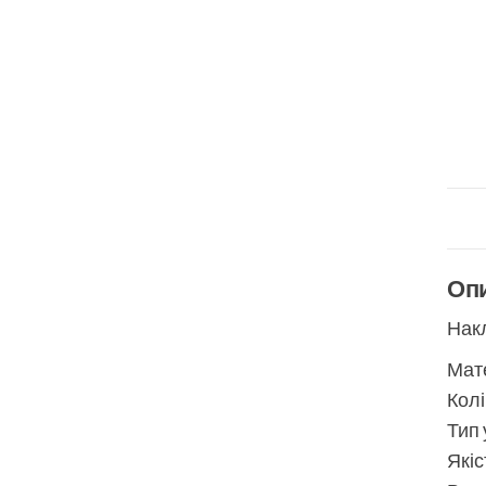
Оп
Нак
Мате
Колі
Тип 
Якіс